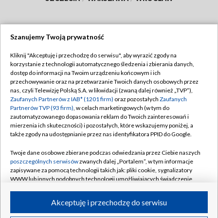
Szanujemy Twoją prywatność
Dołącz do nas:
Kliknij "Akceptuję i przechodzę do serwisu", aby wyrazić zgody na
korzystanie z technologii automatycznego śledzenia i zbierania danych,
TVP
dostęp do informacji na Twoim urządzeniu końcowym i ich
Abonament TVP
przechowywanie oraz na przetwarzanie Twoich danych osobowych przez
Regulamin TVP
nas, czyli Telewizję Polską S.A. w likwidacji (zwaną dalej również „TVP”),
Emisja w TVP
Polityka prywatności
Zaufanych Partnerów z IAB* (1201 firm)
oraz pozostałych
Zaufanych
Partnerów TVP (93 firm)
, w celach marketingowych (w tym do
Centrum informacji TVP
Moje zgody
zautomatyzowanego dopasowania reklam do Twoich zainteresowań i
mierzenia ich skuteczności) i pozostałych, które wskazujemy poniżej, a
Naziemna Telewizja Cyfrowa
Pomoc
także zgody na udostępnianie przez nas identyfikatora PPID do Google.
Sklep TVP
Biuro reklamy
Twoje dane osobowe zbierane podczas odwiedzania przez Ciebie naszych
Rada Programowa
Kontakt
poszczególnych serwisów
zwanych dalej „Portalem”, w tym informacje
zapisywane za pomocą technologii takich jak: pliki cookie, sygnalizatory
System NOS
WWW lub innych podobnych technologii umożliwiających świadczenie
dopasowanych i bezpiecznych usług, personalizację treści oraz reklam,
Informacje o nadawcy
Kanały
udostępnianie funkcji mediów społecznościowych oraz analizowanie
Akceptuję i przechodzę do serwisu
ruchu w Internecie.
Program dla prasy
©2026 Telewizja Polska S.A. w likwidacji