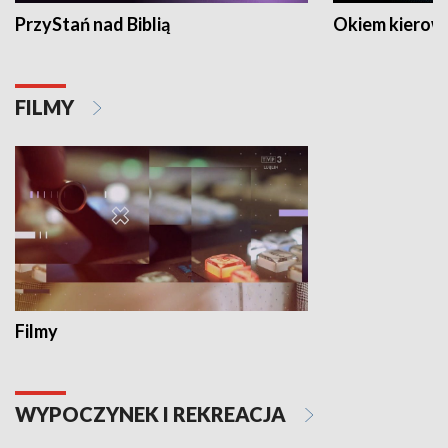
PrzyStań nad Biblią
Okiem kierow
FILMY
Filmy
WYPOCZYNEK I REKREACJA