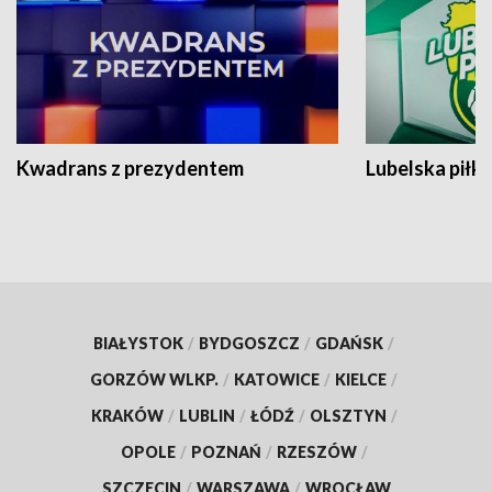
Kwadrans z prezydentem
Lubelska piłk
BIAŁYSTOK
/
BYDGOSZCZ
/
GDAŃSK
/
GORZÓW WLKP.
/
KATOWICE
/
KIELCE
/
KRAKÓW
/
LUBLIN
/
ŁÓDŹ
/
OLSZTYN
/
OPOLE
/
POZNAŃ
/
RZESZÓW
/
SZCZECIN
/
WARSZAWA
/
WROCŁAW