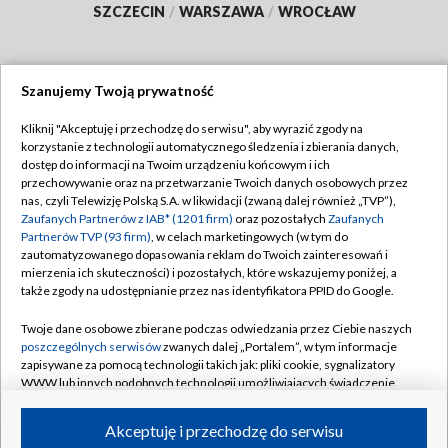
SZCZECIN
/
WARSZAWA
/
WROCŁAW
Szanujemy Twoją prywatność
Dołącz do nas:
Kliknij "Akceptuję i przechodzę do serwisu", aby wyrazić zgody na
korzystanie z technologii automatycznego śledzenia i zbierania danych,
TVP
dostęp do informacji na Twoim urządzeniu końcowym i ich
Abonament TVP
przechowywanie oraz na przetwarzanie Twoich danych osobowych przez
Regulamin TVP
nas, czyli Telewizję Polską S.A. w likwidacji (zwaną dalej również „TVP”),
Emisja w TVP
Polityka prywatności
Zaufanych Partnerów z IAB* (1201 firm)
oraz pozostałych
Zaufanych
Partnerów TVP (93 firm)
, w celach marketingowych (w tym do
Centrum informacji TVP
Moje zgody
zautomatyzowanego dopasowania reklam do Twoich zainteresowań i
mierzenia ich skuteczności) i pozostałych, które wskazujemy poniżej, a
Naziemna Telewizja Cyfrowa
Pomoc
także zgody na udostępnianie przez nas identyfikatora PPID do Google.
Sklep TVP
Biuro reklamy
Twoje dane osobowe zbierane podczas odwiedzania przez Ciebie naszych
Rada Programowa
Kontakt
poszczególnych serwisów
zwanych dalej „Portalem”, w tym informacje
zapisywane za pomocą technologii takich jak: pliki cookie, sygnalizatory
System NOS
WWW lub innych podobnych technologii umożliwiających świadczenie
dopasowanych i bezpiecznych usług, personalizację treści oraz reklam,
Informacje o nadawcy
Kanały
udostępnianie funkcji mediów społecznościowych oraz analizowanie
Akceptuję i przechodzę do serwisu
ruchu w Internecie.
Program dla prasy