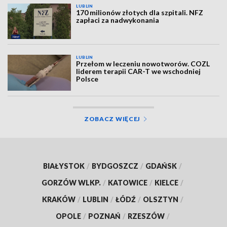
LUBLIN
170 milionów złotych dla szpitali. NFZ
zapłaci za nadwykonania
LUBLIN
Przełom w leczeniu nowotworów. COZL
liderem terapii CAR-T we wschodniej
Polsce
ZOBACZ WIĘCEJ
BIAŁYSTOK
/
BYDGOSZCZ
/
GDAŃSK
/
GORZÓW WLKP.
/
KATOWICE
/
KIELCE
/
KRAKÓW
/
LUBLIN
/
ŁÓDŹ
/
OLSZTYN
/
OPOLE
/
POZNAŃ
/
RZESZÓW
/