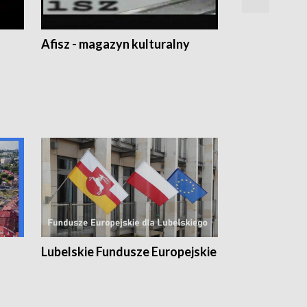
Afisz - magazyn kulturalny
Zobacz, co s
Lubelskie Fundusze Europejskie