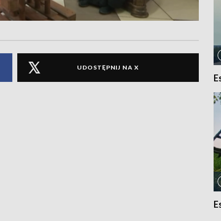
UDOSTĘPNIJ NA X
E
E