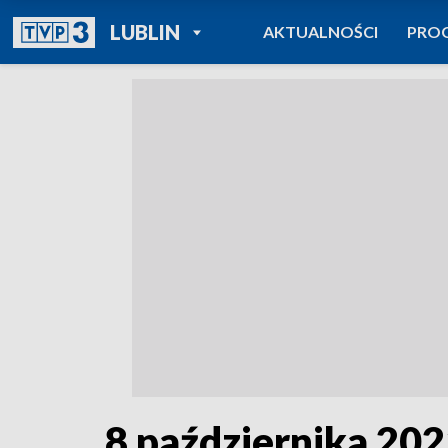
POWRÓT DO
LUBLIN
AKTUALNOŚCI
PRO
TVP REGIONY
8 października 20