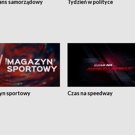
ans samorządowy
Tydzień w polityce
yn sportowy
Czas na speedway