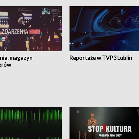
nia, magazyn
Reportaże w TVP3 Lublin
erów