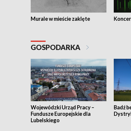
Murale w mieście zaklęte
Koncer
GOSPODARKA
Wojewódzki Urząd Pracy –
Badź b
Fundusze Europejskie dla
Dystry
Lubelskiego