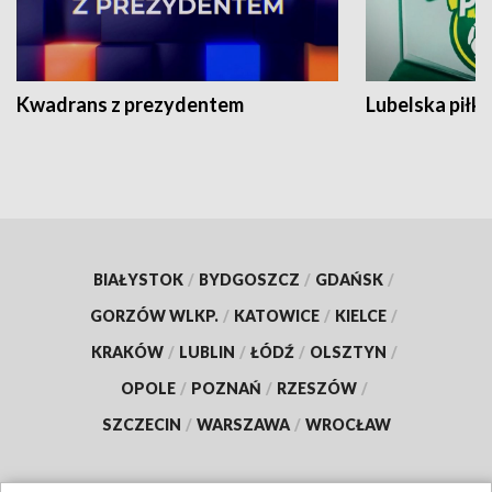
Kwadrans z prezydentem
Lubelska piłk
BIAŁYSTOK
/
BYDGOSZCZ
/
GDAŃSK
/
GORZÓW WLKP.
/
KATOWICE
/
KIELCE
/
KRAKÓW
/
LUBLIN
/
ŁÓDŹ
/
OLSZTYN
/
OPOLE
/
POZNAŃ
/
RZESZÓW
/
SZCZECIN
/
WARSZAWA
/
WROCŁAW