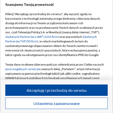
Szanujemy Twoją prywatność
Dołącz do nas:
Kliknij "Akceptuję i przechodzę do serwisu", aby wyrazić zgody na
korzystanie z technologii automatycznego śledzenia i zbierania danych,
TVP
dostęp do informacji na Twoim urządzeniu końcowym i ich
Abonament TVP
przechowywanie oraz na przetwarzanie Twoich danych osobowych przez
Regulamin TVP
nas, czyli Telewizję Polską S.A. w likwidacji (zwaną dalej również „TVP”),
Emisja w TVP
Polityka prywatności
Zaufanych Partnerów z IAB* (1201 firm)
oraz pozostałych
Zaufanych
Partnerów TVP (93 firm)
, w celach marketingowych (w tym do
Centrum informacji TVP
Moje zgody
zautomatyzowanego dopasowania reklam do Twoich zainteresowań i
mierzenia ich skuteczności) i pozostałych, które wskazujemy poniżej, a
Naziemna Telewizja Cyfrowa
Pomoc
także zgody na udostępnianie przez nas identyfikatora PPID do Google.
Sklep TVP
Biuro reklamy
Twoje dane osobowe zbierane podczas odwiedzania przez Ciebie naszych
Rada Programowa
Kontakt
poszczególnych serwisów
zwanych dalej „Portalem”, w tym informacje
zapisywane za pomocą technologii takich jak: pliki cookie, sygnalizatory
System NOS
WWW lub innych podobnych technologii umożliwiających świadczenie
dopasowanych i bezpiecznych usług, personalizację treści oraz reklam,
Informacje o nadawcy
Kanały
udostępnianie funkcji mediów społecznościowych oraz analizowanie
Akceptuję i przechodzę do serwisu
ruchu w Internecie.
Program dla prasy
©2026 Telewizja Polska S.A. w likwidacji
Biuro Reklamy
Twoje dane osobowe zbierane podczas odwiedzania przez Ciebie
Ustawienia zaawansowane
poszczególnych serwisów
na Portalu, takie jak adresy IP, identyfikatory
Ogłoszenie przetargowe
Twoich urządzeń końcowych i identyfikatory plików cookie, informacje o