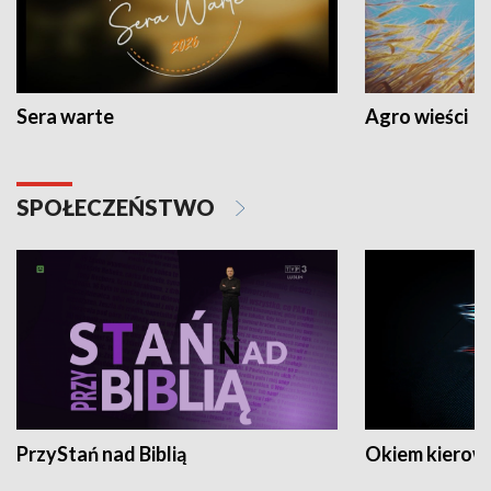
Sera warte
Agro wieści
SPOŁECZEŃSTWO
PrzyStań nad Biblią
Okiem kierow