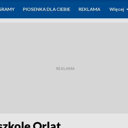
GRAMY
PIOSENKA DLA CIEBIE
REKLAMA
Więcej
szkole Orląt