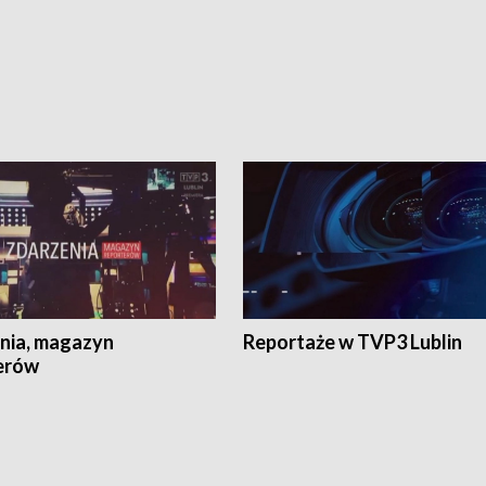
nia, magazyn
Reportaże w TVP3 Lublin
erów