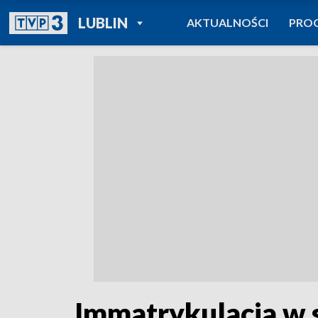
POWRÓT DO
LUBLIN
AKTUALNOŚCI
PRO
TVP REGIONY
Immatrykulacja w 