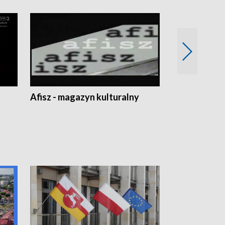
Afisz - magazyn kulturalny
Zobacz, co s