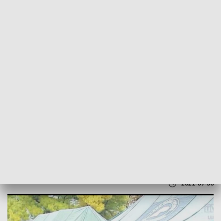
POWRÓT DO
LUBLIN
TVP REGIONY
Darmowe sadzonki drzew od Lasów
Państwowych
2021-09-30