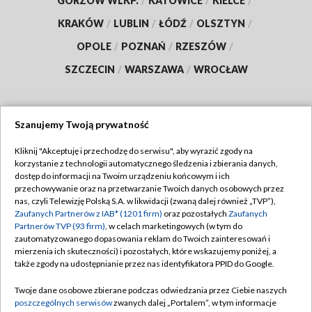
GORZÓW WLKP.
/
KATOWICE
/
KIELCE
/
KRAKÓW
/
LUBLIN
/
ŁÓDŹ
/
OLSZTYN
/
OPOLE
/
POZNAŃ
/
RZESZÓW
/
SZCZECIN
/
WARSZAWA
/
WROCŁAW
Szanujemy Twoją prywatność
Dołącz do nas:
Kliknij "Akceptuję i przechodzę do serwisu", aby wyrazić zgody na
korzystanie z technologii automatycznego śledzenia i zbierania danych,
TVP
dostęp do informacji na Twoim urządzeniu końcowym i ich
Abonament TVP
przechowywanie oraz na przetwarzanie Twoich danych osobowych przez
Regulamin TVP
nas, czyli Telewizję Polską S.A. w likwidacji (zwaną dalej również „TVP”),
Emisja w TVP
Polityka prywatności
Zaufanych Partnerów z IAB* (1201 firm)
oraz pozostałych
Zaufanych
Partnerów TVP (93 firm)
, w celach marketingowych (w tym do
Centrum informacji TVP
Moje zgody
zautomatyzowanego dopasowania reklam do Twoich zainteresowań i
mierzenia ich skuteczności) i pozostałych, które wskazujemy poniżej, a
Naziemna Telewizja Cyfrowa
Pomoc
także zgody na udostępnianie przez nas identyfikatora PPID do Google.
Sklep TVP
Biuro reklamy
Twoje dane osobowe zbierane podczas odwiedzania przez Ciebie naszych
Rada Programowa
Kontakt
poszczególnych serwisów
zwanych dalej „Portalem”, w tym informacje