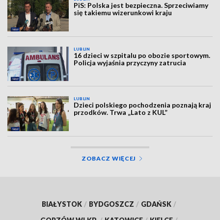
PiS: Polska jest bezpieczna. Sprzeciwiamy
się takiemu wizerunkowi kraju
LUBLIN
16 dzieci w szpitalu po obozie sportowym.
Policja wyjaśnia przyczyny zatrucia
LUBLIN
Dzieci polskiego pochodzenia poznają kraj
przodków. Trwa „Lato z KUL”
ZOBACZ WIĘCEJ
BIAŁYSTOK
/
BYDGOSZCZ
/
GDAŃSK
/