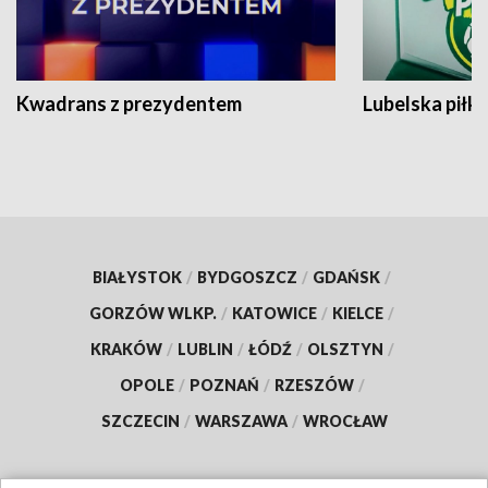
Kwadrans z prezydentem
Lubelska piłk
BIAŁYSTOK
/
BYDGOSZCZ
/
GDAŃSK
/
GORZÓW WLKP.
/
KATOWICE
/
KIELCE
/
KRAKÓW
/
LUBLIN
/
ŁÓDŹ
/
OLSZTYN
/
OPOLE
/
POZNAŃ
/
RZESZÓW
/
SZCZECIN
/
WARSZAWA
/
WROCŁAW