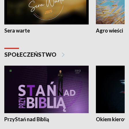
Sera warte
Agro wieści
SPOŁECZEŃSTWO
PrzyStań nad Biblią
Okiem kierow