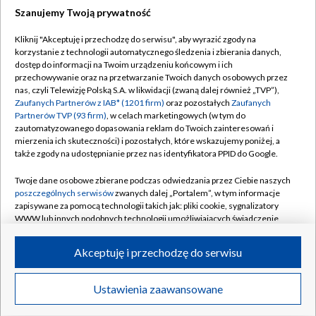
Szanujemy Twoją prywatność
Dołącz do nas:
Kliknij "Akceptuję i przechodzę do serwisu", aby wyrazić zgody na
korzystanie z technologii automatycznego śledzenia i zbierania danych,
TVP
dostęp do informacji na Twoim urządzeniu końcowym i ich
Abonament TVP
przechowywanie oraz na przetwarzanie Twoich danych osobowych przez
Regulamin TVP
nas, czyli Telewizję Polską S.A. w likwidacji (zwaną dalej również „TVP”),
Emisja w TVP
Polityka prywatności
Zaufanych Partnerów z IAB* (1201 firm)
oraz pozostałych
Zaufanych
Partnerów TVP (93 firm)
, w celach marketingowych (w tym do
Centrum informacji TVP
Moje zgody
zautomatyzowanego dopasowania reklam do Twoich zainteresowań i
mierzenia ich skuteczności) i pozostałych, które wskazujemy poniżej, a
Naziemna Telewizja Cyfrowa
Pomoc
także zgody na udostępnianie przez nas identyfikatora PPID do Google.
Sklep TVP
Biuro reklamy
Twoje dane osobowe zbierane podczas odwiedzania przez Ciebie naszych
Rada Programowa
Kontakt
poszczególnych serwisów
zwanych dalej „Portalem”, w tym informacje
zapisywane za pomocą technologii takich jak: pliki cookie, sygnalizatory
System NOS
WWW lub innych podobnych technologii umożliwiających świadczenie
dopasowanych i bezpiecznych usług, personalizację treści oraz reklam,
Informacje o nadawcy
Kanały
udostępnianie funkcji mediów społecznościowych oraz analizowanie
Akceptuję i przechodzę do serwisu
ruchu w Internecie.
Program dla prasy
©2026 Telewizja Polska S.A. w likwidacji
Biuro Reklamy
Twoje dane osobowe zbierane podczas odwiedzania przez Ciebie
Ustawienia zaawansowane
poszczególnych serwisów
na Portalu, takie jak adresy IP, identyfikatory
Ogłoszenie przetargowe
Twoich urządzeń końcowych i identyfikatory plików cookie, informacje o