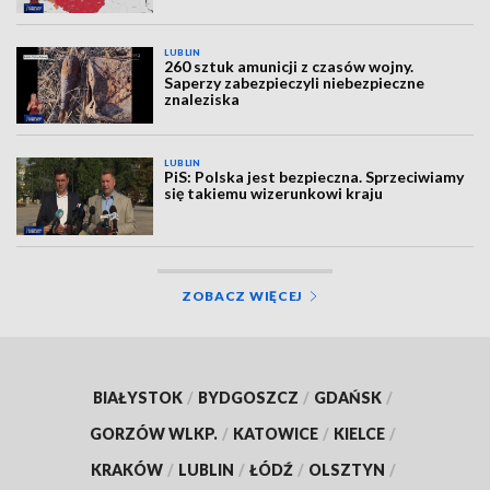
LUBLIN
260 sztuk amunicji z czasów wojny.
Saperzy zabezpieczyli niebezpieczne
znaleziska
LUBLIN
PiS: Polska jest bezpieczna. Sprzeciwiamy
się takiemu wizerunkowi kraju
ZOBACZ WIĘCEJ
BIAŁYSTOK
/
BYDGOSZCZ
/
GDAŃSK
/
GORZÓW WLKP.
/
KATOWICE
/
KIELCE
/
KRAKÓW
/
LUBLIN
/
ŁÓDŹ
/
OLSZTYN
/