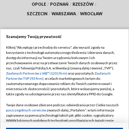
OPOLE
/
POZNAŃ
/
RZESZÓW
/
SZCZECIN
/
WARSZAWA
/
WROCŁAW
Szanujemy Twoją prywatność
Dołącz do nas:
Kliknij "Akceptuję i przechodzę do serwisu", aby wyrazić zgody na
korzystanie z technologii automatycznego śledzenia i zbierania danych,
TVP
dostęp do informacji na Twoim urządzeniu końcowym i ich
Abonament TVP
przechowywanie oraz na przetwarzanie Twoich danych osobowych przez
Regulamin TVP
nas, czyli Telewizję Polską S.A. w likwidacji (zwaną dalej również „TVP”),
Emisja w TVP
Polityka prywatności
Zaufanych Partnerów z IAB* (1201 firm)
oraz pozostałych
Zaufanych
Partnerów TVP (93 firm)
, w celach marketingowych (w tym do
Centrum informacji TVP
Moje zgody
zautomatyzowanego dopasowania reklam do Twoich zainteresowań i
mierzenia ich skuteczności) i pozostałych, które wskazujemy poniżej, a
Naziemna Telewizja Cyfrowa
Pomoc
także zgody na udostępnianie przez nas identyfikatora PPID do Google.
Sklep TVP
Biuro reklamy
Twoje dane osobowe zbierane podczas odwiedzania przez Ciebie naszych
Rada Programowa
Kontakt
poszczególnych serwisów
zwanych dalej „Portalem”, w tym informacje
zapisywane za pomocą technologii takich jak: pliki cookie, sygnalizatory
System NOS
WWW lub innych podobnych technologii umożliwiających świadczenie
dopasowanych i bezpiecznych usług, personalizację treści oraz reklam,
Informacje o nadawcy
Kanały