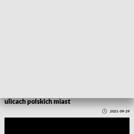
POWRÓT DO
LUBLIN
TVP REGIONY
Koronka do Bożego Miłosierdzia na
ulicach polskich miast
2021-09-29