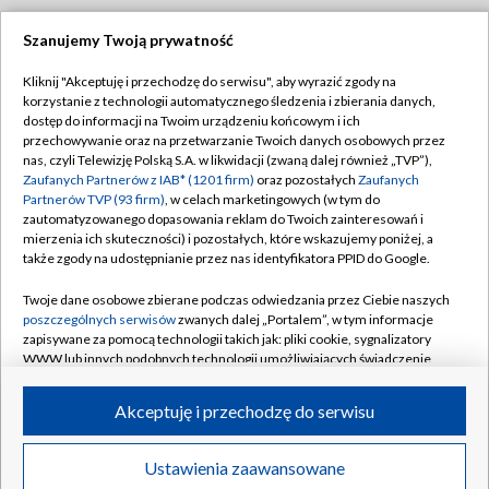
Szanujemy Twoją prywatność
Dołącz do nas:
Kliknij "Akceptuję i przechodzę do serwisu", aby wyrazić zgody na
korzystanie z technologii automatycznego śledzenia i zbierania danych,
TVP
dostęp do informacji na Twoim urządzeniu końcowym i ich
Abonament TVP
przechowywanie oraz na przetwarzanie Twoich danych osobowych przez
Regulamin TVP
nas, czyli Telewizję Polską S.A. w likwidacji (zwaną dalej również „TVP”),
Emisja w TVP
Polityka prywatności
Zaufanych Partnerów z IAB* (1201 firm)
oraz pozostałych
Zaufanych
Partnerów TVP (93 firm)
, w celach marketingowych (w tym do
Centrum informacji TVP
Moje zgody
zautomatyzowanego dopasowania reklam do Twoich zainteresowań i
mierzenia ich skuteczności) i pozostałych, które wskazujemy poniżej, a
Naziemna Telewizja Cyfrowa
Pomoc
także zgody na udostępnianie przez nas identyfikatora PPID do Google.
Sklep TVP
Biuro reklamy
Twoje dane osobowe zbierane podczas odwiedzania przez Ciebie naszych
Rada Programowa
Kontakt
poszczególnych serwisów
zwanych dalej „Portalem”, w tym informacje
zapisywane za pomocą technologii takich jak: pliki cookie, sygnalizatory
System NOS
WWW lub innych podobnych technologii umożliwiających świadczenie
dopasowanych i bezpiecznych usług, personalizację treści oraz reklam,
Informacje o nadawcy
Kanały
udostępnianie funkcji mediów społecznościowych oraz analizowanie
Akceptuję i przechodzę do serwisu
ruchu w Internecie.
Program dla prasy
©2026 Telewizja Polska S.A. w likwidacji
Biuro Reklamy
Twoje dane osobowe zbierane podczas odwiedzania przez Ciebie
Ustawienia zaawansowane
poszczególnych serwisów
na Portalu, takie jak adresy IP, identyfikatory