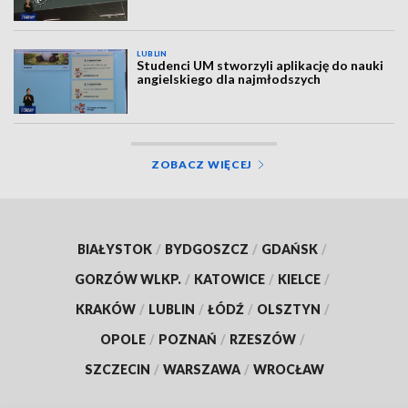
LUBLIN
Studenci UM stworzyli aplikację do nauki
angielskiego dla najmłodszych
ZOBACZ WIĘCEJ
BIAŁYSTOK
/
BYDGOSZCZ
/
GDAŃSK
/
GORZÓW WLKP.
/
KATOWICE
/
KIELCE
/
KRAKÓW
/
LUBLIN
/
ŁÓDŹ
/
OLSZTYN
/
OPOLE
/
POZNAŃ
/
RZESZÓW
/
SZCZECIN
/
WARSZAWA
/
WROCŁAW