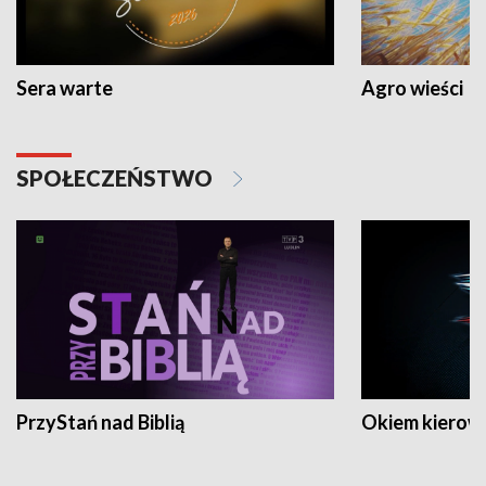
Sera warte
Agro wieści
SPOŁECZEŃSTWO
PrzyStań nad Biblią
Okiem kierow