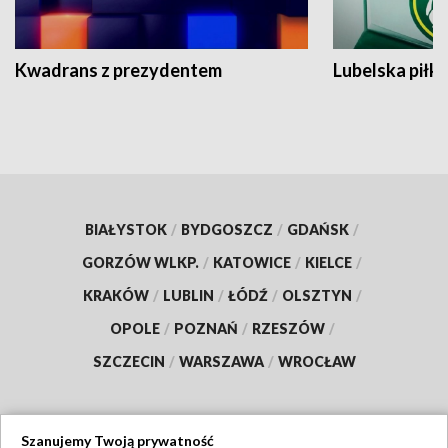
Kwadrans z prezydentem
Lubelska piłk
BIAŁYSTOK
/
BYDGOSZCZ
/
GDAŃSK
/
GORZÓW WLKP.
/
KATOWICE
/
KIELCE
/
KRAKÓW
/
LUBLIN
/
ŁÓDŹ
/
OLSZTYN
/
OPOLE
/
POZNAŃ
/
RZESZÓW
/
SZCZECIN
/
WARSZAWA
/
WROCŁAW
Szanujemy Twoją prywatność