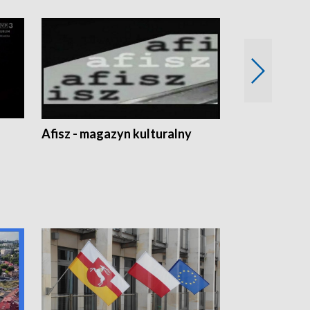
Afisz - magazyn kulturalny
Zobacz, co s