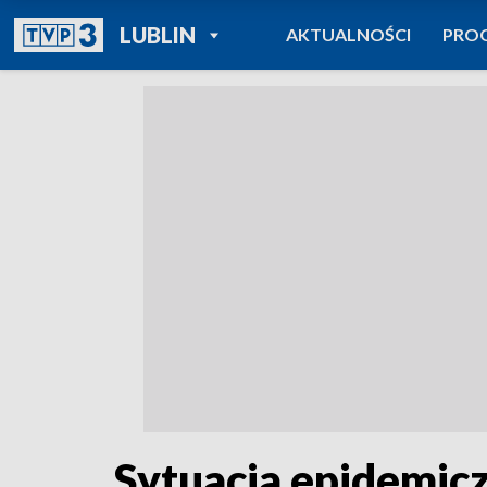
POWRÓT DO
LUBLIN
AKTUALNOŚCI
PRO
TVP REGIONY
Sytuacja epidemicz