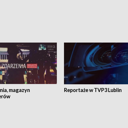
nia, magazyn
Reportaże w TVP3 Lublin
erów