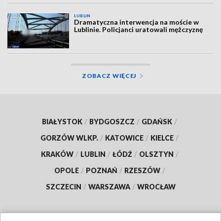
LUBLIN
Dramatyczna interwencja na moście w
Lublinie. Policjanci uratowali mężczyznę
ZOBACZ WIĘCEJ
BIAŁYSTOK
/
BYDGOSZCZ
/
GDAŃSK
/
GORZÓW WLKP.
/
KATOWICE
/
KIELCE
/
KRAKÓW
/
LUBLIN
/
ŁÓDŹ
/
OLSZTYN
/
OPOLE
/
POZNAŃ
/
RZESZÓW
/
SZCZECIN
/
WARSZAWA
/
WROCŁAW