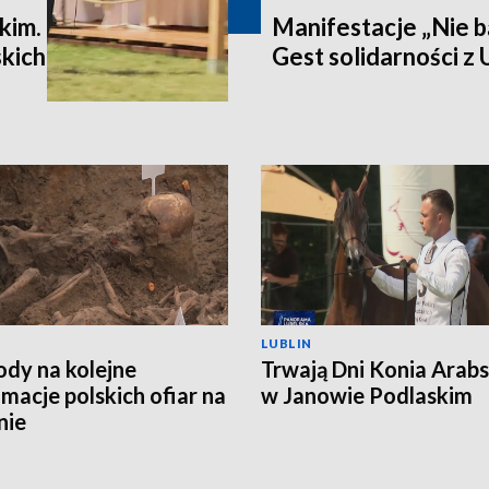
kim.
Manifestacje „Nie b
kich
Gest solidarności z
LUBLIN
ody na kolejne
Trwają Dni Konia Arab
macje polskich ofiar na
w Janowie Podlaskim
nie