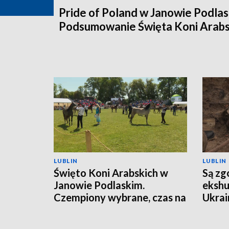
Pride of Poland w Janowie Podlas
Podsumowanie Święta Koni Arabs
LUBLIN
LUBLIN
Święto Koni Arabskich w
Są zg
Janowie Podlaskim.
ekshu
Czempiony wybrane, czas na
Ukrai
Pride of Poland