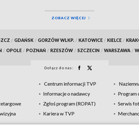
ZOBACZ WIĘCEJ
SZCZ
/
GDAŃSK
/
GORZÓW WLKP.
/
KATOWICE
/
KIELCE
/
KRA
N
/
OPOLE
/
POZNAŃ
/
RZESZÓW
/
SZCZECIN
/
WARSZAWA
/
W
Dołącz do nas:
Centrum informacji TVP
Naziemna
Informacje o nadawcy
Program d
zetargowe
Zgłoś program (ROPAT)
Serwis fo
wizyjna
Kariera w TVP
Merchandi