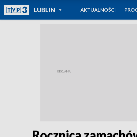
POWRÓT DO
LUBLIN
AKTUALNOŚCI
PRO
TVP REGIONY
Rocznica zamachów