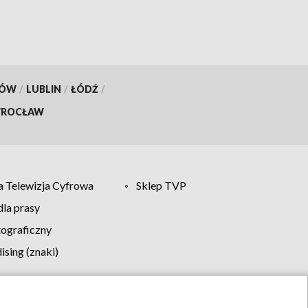
KÓW
/
LUBLIN
/
ŁÓDŹ
/
ROCŁAW
 Telewizja Cyfrowa
Sklep TVP
la prasy
tograficzny
sing (znaki)