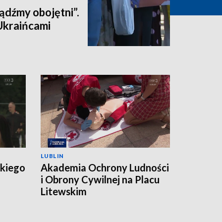
ądźmy obojętni”.
 Ukraińcami
LUBLIN
skiego
Akademia Ochrony Ludności
i Obrony Cywilnej na Placu
Litewskim