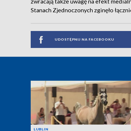
zwracają także uwagę na efekt medial
Stanach Zjednoczonych zginęło łącznie
UDOSTĘPNIJ NA FACEBOOKU
LUBLIN