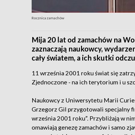
Rocznica zamachów
Mija 20 lat od zamachów na Wor
zaznaczają naukowcy, wydarzen
cały światem, a ich skutki odcz
11 września 2001 roku świat się zatrz
Zjednoczone - na ich terytorium i u sz
Naukowcy z Uniwersytetu Marii Curie-
Grzegorz Gil przygotowali specjalny f
września 2001 roku”. Przybliżają w ni
omawiają genezę zamachów i samo zja