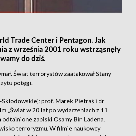
ld Trade Center i Pentagon. Jak
ia z września 2001 roku wstrząsnęły
uwamy do dziś.
ymał. Świat terrorystów zaatakował Stany
czytu potęgi.
Skłodowskiej: prof. Marek Pietraś i dr
ilm „Świat w 20 lat po wydarzeniach z 11
m odtajnione zapiski Osamy Bin Ladena,
wisko terroryzmu. W filmie naukowcy