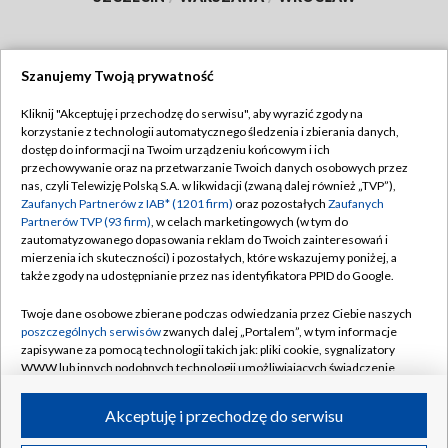
Szanujemy Twoją prywatność
Dołącz do nas:
Kliknij "Akceptuję i przechodzę do serwisu", aby wyrazić zgody na
korzystanie z technologii automatycznego śledzenia i zbierania danych,
TVP
dostęp do informacji na Twoim urządzeniu końcowym i ich
Abonament TVP
przechowywanie oraz na przetwarzanie Twoich danych osobowych przez
Regulamin TVP
nas, czyli Telewizję Polską S.A. w likwidacji (zwaną dalej również „TVP”),
Emisja w TVP
Polityka prywatności
Zaufanych Partnerów z IAB* (1201 firm)
oraz pozostałych
Zaufanych
Partnerów TVP (93 firm)
, w celach marketingowych (w tym do
Centrum informacji TVP
Moje zgody
zautomatyzowanego dopasowania reklam do Twoich zainteresowań i
mierzenia ich skuteczności) i pozostałych, które wskazujemy poniżej, a
Naziemna Telewizja Cyfrowa
Pomoc
także zgody na udostępnianie przez nas identyfikatora PPID do Google.
Sklep TVP
Biuro reklamy
Twoje dane osobowe zbierane podczas odwiedzania przez Ciebie naszych
Rada Programowa
Kontakt
poszczególnych serwisów
zwanych dalej „Portalem”, w tym informacje
zapisywane za pomocą technologii takich jak: pliki cookie, sygnalizatory
System NOS
WWW lub innych podobnych technologii umożliwiających świadczenie
dopasowanych i bezpiecznych usług, personalizację treści oraz reklam,
Informacje o nadawcy
Kanały
udostępnianie funkcji mediów społecznościowych oraz analizowanie
Akceptuję i przechodzę do serwisu
ruchu w Internecie.
Program dla prasy
©2026 Telewizja Polska S.A. w likwidacji