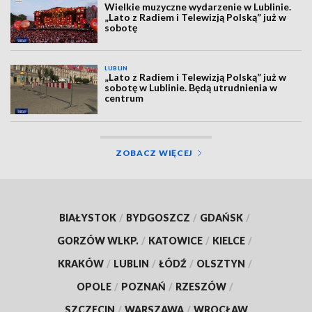
Wielkie muzyczne wydarzenie w Lublinie.
„Lato z Radiem i Telewizją Polską” już w
sobotę
LUBLIN
„Lato z Radiem i Telewizją Polską” już w
sobotę w Lublinie. Będą utrudnienia w
centrum
ZOBACZ WIĘCEJ
BIAŁYSTOK
/
BYDGOSZCZ
/
GDAŃSK
/
GORZÓW WLKP.
/
KATOWICE
/
KIELCE
/
KRAKÓW
/
LUBLIN
/
ŁÓDŹ
/
OLSZTYN
/
OPOLE
/
POZNAŃ
/
RZESZÓW
/
SZCZECIN
/
WARSZAWA
/
WROCŁAW