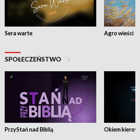
Sera warte
Agro wieści
SPOŁECZEŃSTWO
PrzyStań nad Biblią
Okiem kierow