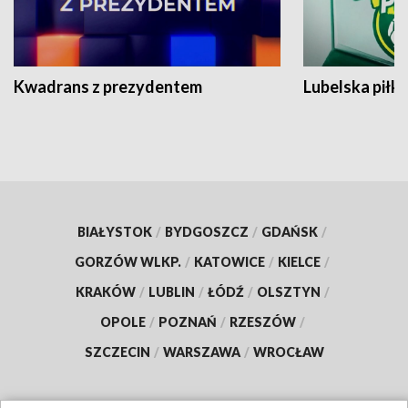
Kwadrans z prezydentem
Lubelska piłk
BIAŁYSTOK
/
BYDGOSZCZ
/
GDAŃSK
/
GORZÓW WLKP.
/
KATOWICE
/
KIELCE
/
KRAKÓW
/
LUBLIN
/
ŁÓDŹ
/
OLSZTYN
/
OPOLE
/
POZNAŃ
/
RZESZÓW
/
SZCZECIN
/
WARSZAWA
/
WROCŁAW