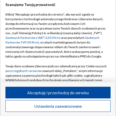
Szanujemy Twoją prywatność
Dołącz do nas:
Kliknij "Akceptuję i przechodzę do serwisu", aby wyrazić zgody na
korzystanie z technologii automatycznego śledzenia i zbierania danych,
TVP
dostęp do informacji na Twoim urządzeniu końcowym i ich
Abonament TVP
przechowywanie oraz na przetwarzanie Twoich danych osobowych przez
Regulamin TVP
nas, czyli Telewizję Polską S.A. w likwidacji (zwaną dalej również „TVP”),
Emisja w TVP
Polityka prywatności
Zaufanych Partnerów z IAB* (1201 firm)
oraz pozostałych
Zaufanych
Partnerów TVP (93 firm)
, w celach marketingowych (w tym do
Centrum informacji TVP
Moje zgody
zautomatyzowanego dopasowania reklam do Twoich zainteresowań i
mierzenia ich skuteczności) i pozostałych, które wskazujemy poniżej, a
Naziemna Telewizja Cyfrowa
Pomoc
także zgody na udostępnianie przez nas identyfikatora PPID do Google.
Sklep TVP
Biuro reklamy
Twoje dane osobowe zbierane podczas odwiedzania przez Ciebie naszych
Rada Programowa
Kontakt
poszczególnych serwisów
zwanych dalej „Portalem”, w tym informacje
zapisywane za pomocą technologii takich jak: pliki cookie, sygnalizatory
System NOS
WWW lub innych podobnych technologii umożliwiających świadczenie
dopasowanych i bezpiecznych usług, personalizację treści oraz reklam,
Informacje o nadawcy
Kanały
udostępnianie funkcji mediów społecznościowych oraz analizowanie
Akceptuję i przechodzę do serwisu
ruchu w Internecie.
Program dla prasy
©2026 Telewizja Polska S.A. w likwidacji
Biuro Reklamy
Twoje dane osobowe zbierane podczas odwiedzania przez Ciebie
Ustawienia zaawansowane
poszczególnych serwisów
na Portalu, takie jak adresy IP, identyfikatory
Ogłoszenie przetargowe
Twoich urządzeń końcowych i identyfikatory plików cookie, informacje o