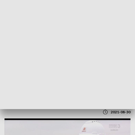
POWRÓT DO
LUBLIN
TVP REGIONY
Coraz bliżej ukończenia inwestycji
drogowych w regionie
2021-08-30