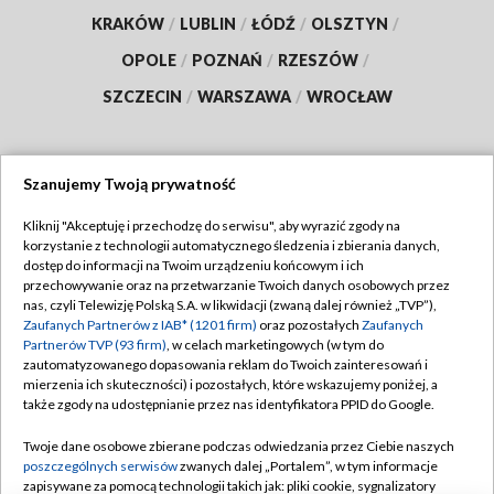
KRAKÓW
/
LUBLIN
/
ŁÓDŹ
/
OLSZTYN
/
OPOLE
/
POZNAŃ
/
RZESZÓW
/
SZCZECIN
/
WARSZAWA
/
WROCŁAW
Szanujemy Twoją prywatność
Dołącz do nas:
Kliknij "Akceptuję i przechodzę do serwisu", aby wyrazić zgody na
korzystanie z technologii automatycznego śledzenia i zbierania danych,
TVP
dostęp do informacji na Twoim urządzeniu końcowym i ich
Abonament TVP
przechowywanie oraz na przetwarzanie Twoich danych osobowych przez
Regulamin TVP
nas, czyli Telewizję Polską S.A. w likwidacji (zwaną dalej również „TVP”),
Emisja w TVP
Polityka prywatności
Zaufanych Partnerów z IAB* (1201 firm)
oraz pozostałych
Zaufanych
Partnerów TVP (93 firm)
, w celach marketingowych (w tym do
Centrum informacji TVP
Moje zgody
zautomatyzowanego dopasowania reklam do Twoich zainteresowań i
mierzenia ich skuteczności) i pozostałych, które wskazujemy poniżej, a
Naziemna Telewizja Cyfrowa
Pomoc
także zgody na udostępnianie przez nas identyfikatora PPID do Google.
Sklep TVP
Biuro reklamy
Twoje dane osobowe zbierane podczas odwiedzania przez Ciebie naszych
Rada Programowa
Kontakt
poszczególnych serwisów
zwanych dalej „Portalem”, w tym informacje
zapisywane za pomocą technologii takich jak: pliki cookie, sygnalizatory