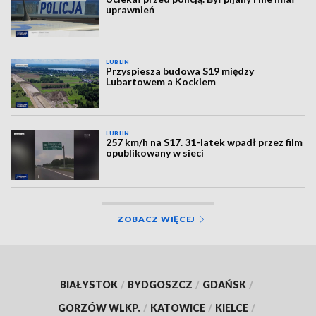
uprawnień
LUBLIN
Przyspiesza budowa S19 między
Lubartowem a Kockiem
LUBLIN
257 km/h na S17. 31-latek wpadł przez film
opublikowany w sieci
ZOBACZ WIĘCEJ
BIAŁYSTOK
/
BYDGOSZCZ
/
GDAŃSK
/
GORZÓW WLKP.
/
KATOWICE
/
KIELCE
/