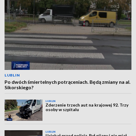
LUBLIN
Po dwóch śmiertelnych potrąceniach. Będą zmiany na al.
Sikorskiego?
LUBLIN
Zderzenie trzech aut na krajowej 92. Trzy
osoby w szpitalu
LUBLIN
Uciekał przed policją. Był pijany i nie miał