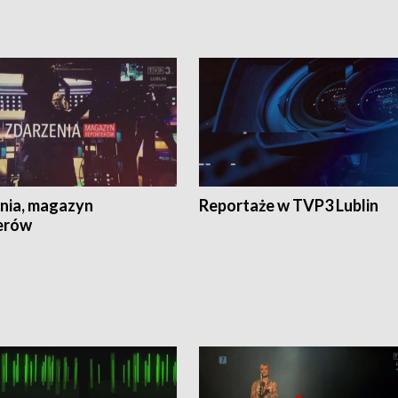
nia, magazyn
Reportaże w TVP3 Lublin
erów