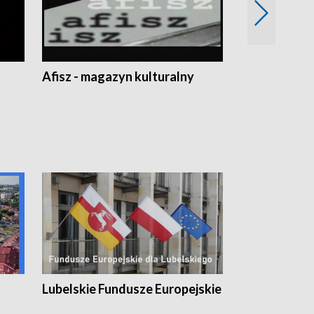
Afisz - magazyn kulturalny
Zobacz, co s
Lubelskie Fundusze Europejskie