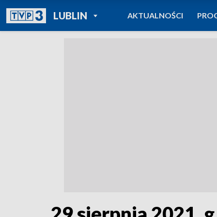
POWRÓT DO
LUBLIN
AKTUALNOŚCI
PRO
TVP REGIONY
29 sierpnia 2021, g