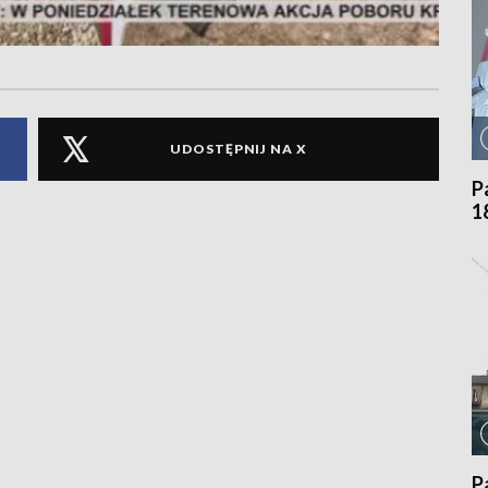
UDOSTĘPNIJ NA X
P
1
P