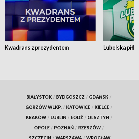
Kwadrans z prezydentem
Lubelska piłk
BIAŁYSTOK
/
BYDGOSZCZ
/
GDAŃSK
/
GORZÓW WLKP.
/
KATOWICE
/
KIELCE
/
KRAKÓW
/
LUBLIN
/
ŁÓDŹ
/
OLSZTYN
/
OPOLE
/
POZNAŃ
/
RZESZÓW
/
SZCZECIN
/
WARSZAWA
/
WROCŁAW