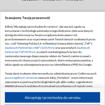
Szanujemy Twoją prywatność
Dołącz do nas:
Kliknij "Akceptuję i przechodzę do serwisu", aby wyrazić zgody na
korzystanie z technologii automatycznego śledzenia i zbierania danych,
TVP
dostęp do informacji na Twoim urządzeniu końcowym i ich
Abonament TVP
przechowywanie oraz na przetwarzanie Twoich danych osobowych przez
Regulamin TVP
nas, czyli Telewizję Polską S.A. w likwidacji (zwaną dalej również „TVP”),
Emisja w TVP
Polityka prywatności
Zaufanych Partnerów z IAB* (1201 firm)
oraz pozostałych
Zaufanych
Partnerów TVP (93 firm)
, w celach marketingowych (w tym do
Centrum informacji TVP
Moje zgody
zautomatyzowanego dopasowania reklam do Twoich zainteresowań i
mierzenia ich skuteczności) i pozostałych, które wskazujemy poniżej, a
Naziemna Telewizja Cyfrowa
Pomoc
także zgody na udostępnianie przez nas identyfikatora PPID do Google.
Sklep TVP
Biuro reklamy
Twoje dane osobowe zbierane podczas odwiedzania przez Ciebie naszych
Rada Programowa
Kontakt
poszczególnych serwisów
zwanych dalej „Portalem”, w tym informacje
zapisywane za pomocą technologii takich jak: pliki cookie, sygnalizatory
System NOS
WWW lub innych podobnych technologii umożliwiających świadczenie
dopasowanych i bezpiecznych usług, personalizację treści oraz reklam,
Informacje o nadawcy
Kanały
udostępnianie funkcji mediów społecznościowych oraz analizowanie
Akceptuję i przechodzę do serwisu
ruchu w Internecie.
Program dla prasy
©2026 Telewizja Polska S.A. w likwidacji