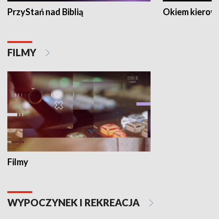
PrzyStań nad Biblią
Okiem kierow
FILMY
Filmy
WYPOCZYNEK I REKREACJA