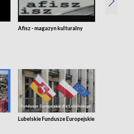
Afisz - magazyn kulturalny
Zobacz, co s
Lubelskie Fundusze Europejskie