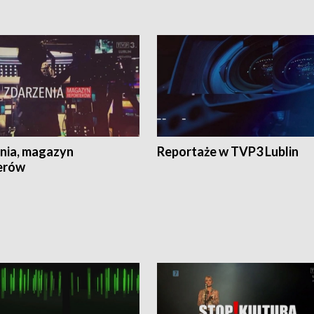
nia, magazyn
Reportaże w TVP3 Lublin
erów