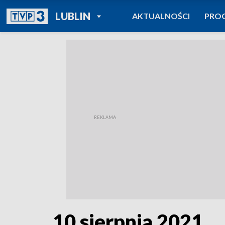
POWRÓT DO
LUBLIN
AKTUALNOŚCI
PRO
TVP REGIONY
10 sierpnia 2021