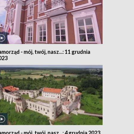
amorząd - mój, twój, nasz...: 11 grudnia
023
amorząd - mój, twój, nasz...: 4 grudnia 2023