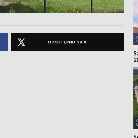
UDOSTĘPNIJ NA X
S
2
S