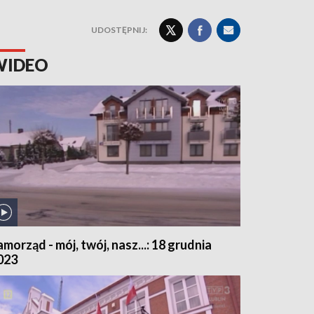
UDOSTĘPNIJ:
WIDEO
amorząd - mój, twój, nasz...: 18 grudnia
023