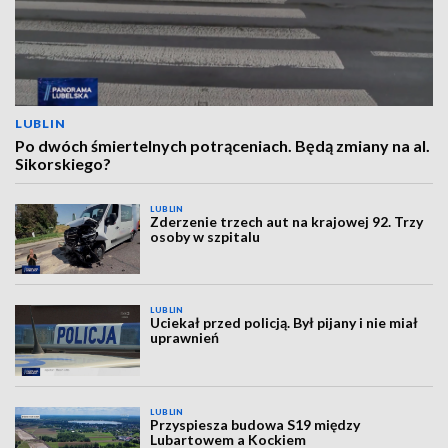
LUBLIN
Po dwóch śmiertelnych potrąceniach. Będą zmiany na al.
Sikorskiego?
LUBLIN
Zderzenie trzech aut na krajowej 92. Trzy
osoby w szpitalu
LUBLIN
Uciekał przed policją. Był pijany i nie miał
uprawnień
LUBLIN
Przyspiesza budowa S19 między
Lubartowem a Kockiem