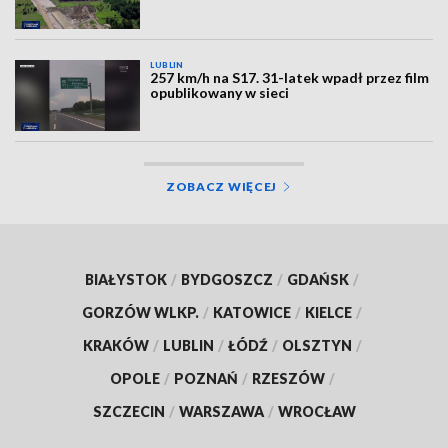
LUBLIN
257 km/h na S17. 31-latek wpadł przez film
opublikowany w sieci
ZOBACZ WIĘCEJ
BIAŁYSTOK
/
BYDGOSZCZ
/
GDAŃSK
/
GORZÓW WLKP.
/
KATOWICE
/
KIELCE
/
KRAKÓW
/
LUBLIN
/
ŁÓDŹ
/
OLSZTYN
/
OPOLE
/
POZNAŃ
/
RZESZÓW
/
SZCZECIN
/
WARSZAWA
/
WROCŁAW