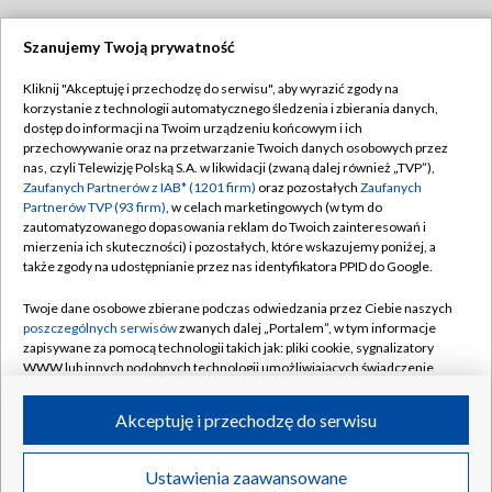
Szanujemy Twoją prywatność
Dołącz do nas:
Kliknij "Akceptuję i przechodzę do serwisu", aby wyrazić zgody na
korzystanie z technologii automatycznego śledzenia i zbierania danych,
TVP
dostęp do informacji na Twoim urządzeniu końcowym i ich
Abonament TVP
przechowywanie oraz na przetwarzanie Twoich danych osobowych przez
Regulamin TVP
nas, czyli Telewizję Polską S.A. w likwidacji (zwaną dalej również „TVP”),
Emisja w TVP
Polityka prywatności
Zaufanych Partnerów z IAB* (1201 firm)
oraz pozostałych
Zaufanych
Partnerów TVP (93 firm)
, w celach marketingowych (w tym do
Centrum informacji TVP
Moje zgody
zautomatyzowanego dopasowania reklam do Twoich zainteresowań i
mierzenia ich skuteczności) i pozostałych, które wskazujemy poniżej, a
Naziemna Telewizja Cyfrowa
Pomoc
także zgody na udostępnianie przez nas identyfikatora PPID do Google.
Sklep TVP
Biuro reklamy
Twoje dane osobowe zbierane podczas odwiedzania przez Ciebie naszych
Rada Programowa
Kontakt
poszczególnych serwisów
zwanych dalej „Portalem”, w tym informacje
zapisywane za pomocą technologii takich jak: pliki cookie, sygnalizatory
System NOS
WWW lub innych podobnych technologii umożliwiających świadczenie
dopasowanych i bezpiecznych usług, personalizację treści oraz reklam,
Informacje o nadawcy
Kanały
udostępnianie funkcji mediów społecznościowych oraz analizowanie
Akceptuję i przechodzę do serwisu
ruchu w Internecie.
Program dla prasy
©2026 Telewizja Polska S.A. w likwidacji
Biuro Reklamy
Twoje dane osobowe zbierane podczas odwiedzania przez Ciebie
Ustawienia zaawansowane
poszczególnych serwisów
na Portalu, takie jak adresy IP, identyfikatory