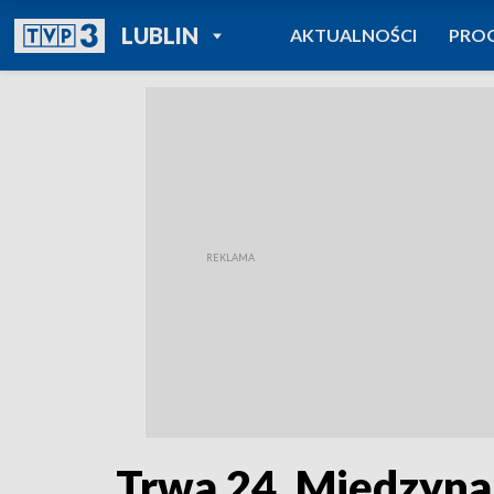
POWRÓT DO
LUBLIN
AKTUALNOŚCI
PRO
TVP REGIONY
Trwa 24. Międzyn