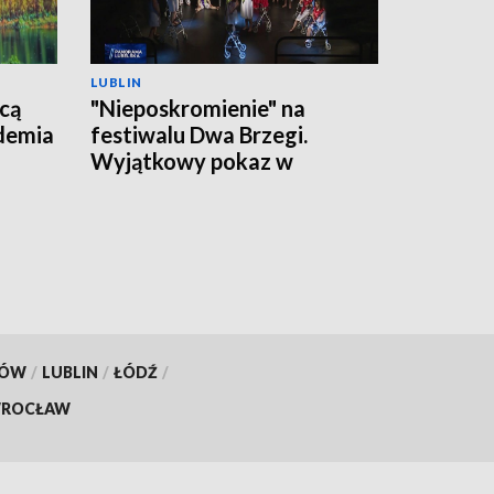
LUBLIN
cą
"Nieposkromienie" na
ademia
festiwalu Dwa Brzegi.
Wyjątkowy pokaz w
Kazimierzu Dolnym
KÓW
/
LUBLIN
/
ŁÓDŹ
/
ROCŁAW