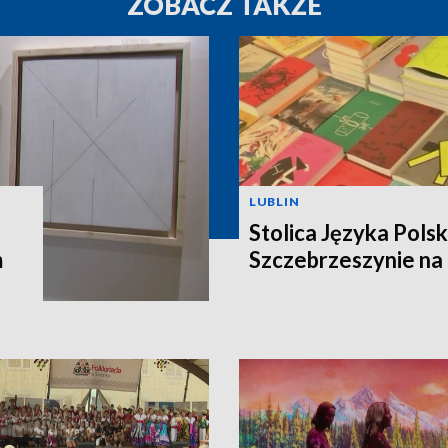
ZOBACZ TAKŻE
LUBLIN
Stolica Języka Pols
m
Szczebrzeszynie na