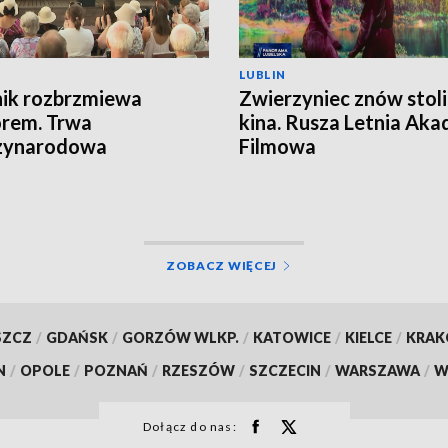
LUBLIN
ik rozbrzmiewa
Zwierzyniec znów stoli
orem. Trwa
kina. Rusza Letnia Ak
zynarodowa
Filmowa
LORIADA
ZOBACZ WIĘCEJ
SZCZ
/
GDAŃSK
/
GORZÓW WLKP.
/
KATOWICE
/
KIELCE
/
KRA
N
/
OPOLE
/
POZNAŃ
/
RZESZÓW
/
SZCZECIN
/
WARSZAWA
/
W
Dołącz do nas: