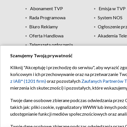
Abonament TVP
Emisja w TVP
Rada Programowa
System NOS
Biuro Reklamy
Ogłoszenie pr
Oferta Handlowa
Akademia Tele
Telegazeta ogłoszenia
Szanujemy Twoją prywatność
Regulamin TVP
Kliknij "Akceptuję i przechodzę do serwisu", aby wyrazić zg
końcowym i ich przechowywanie oraz na przetwarzanie Twoich
z IAB* (1201 firm)
oraz pozostałych
Zaufanych Partnerów T
mierzenia ich skuteczności) i pozostałych, które wskazujemy
Twoje dane osobowe zbierane podczas odwiedzania przez 
takich jak: pliki cookie, sygnalizatory WWW lub innych pod
udostępnianie funkcji mediów społecznościowych oraz anali
Twoje dane osobowe zbierane podczas odwiedzania przez 