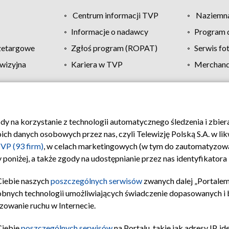
Centrum informacji TVP
Naziemna
Informacje o nadawcy
Program d
zetargowe
Zgłoś program (ROPAT)
Serwis fo
wizyjna
Kariera w TVP
Merchandi
Polityka prywatności
Moje zgody
Pomoc
Biuro re
ody na korzystanie z technologii automatycznego śledzenia i zbie
 danych osobowych przez nas, czyli Telewizję Polską S.A. w likw
VP (93 firm)
, w celach marketingowych (w tym do zautomatyzow
 poniżej, a także zgody na udostępnianie przez nas identyfikator
Ciebie naszych
poszczególnych serwisów
zwanych dalej „Portalem
obnych technologii umożliwiających świadczenie dopasowanych i be
zowanie ruchu w Internecie.
Ciebie
poszczególnych serwisów
na Portalu, takie jak adresy IP, 