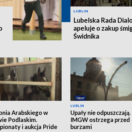
LUBLIN
Lubelska Rada Dial
o
apeluje o zakup śm
Świdnika
LUBLIN
onia Arabskiego w
Upały nie odpuszczają.
ie Podlaskim.
IMGW ostrzega przed
ionaty i aukcja Pride
burzami