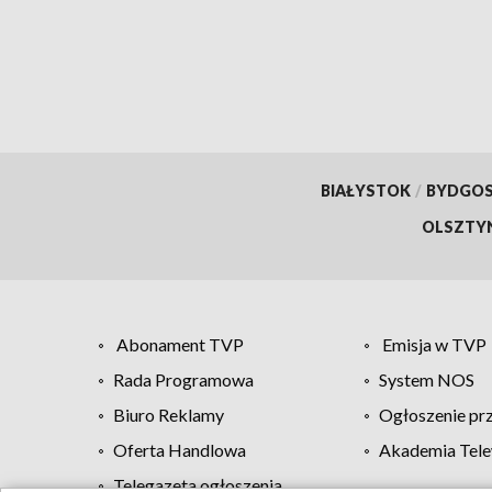
przed oszustwem
of Po
BIAŁYSTOK
/
BYDGO
OLSZTY
Abonament TVP
Emisja w TVP
Rada Programowa
System NOS
Biuro Reklamy
Ogłoszenie pr
Oferta Handlowa
Akademia Tele
Telegazeta ogłoszenia