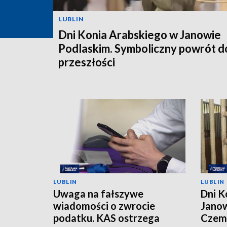
LUBLIN
Dni Konia Arabskiego w Janowie
Podlaskim. Symboliczny powrót d
przeszłości
LUBLIN
LUBLIN
Uwaga na fałszywe
Dni K
wiadomości o zwrocie
Janow
podatku. KAS ostrzega
Czemp