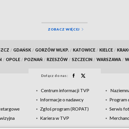
land
ZOBACZ WIĘCEJ
SZCZ
/
GDAŃSK
/
GORZÓW WLKP.
/
KATOWICE
/
KIELCE
/
KRA
N
/
OPOLE
/
POZNAŃ
/
RZESZÓW
/
SZCZECIN
/
WARSZAWA
/
W
Dołącz do nas:
Centrum informacji TVP
Naziemna
Informacje o nadawcy
Program d
zetargowe
Zgłoś program (ROPAT)
Serwis fo
wizyjna
Kariera w TVP
Merchandi