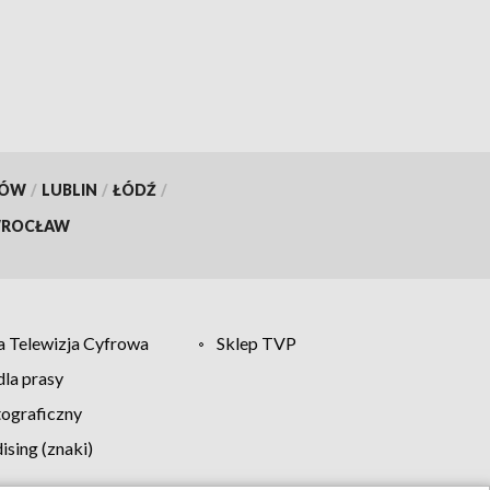
KÓW
/
LUBLIN
/
ŁÓDŹ
/
ROCŁAW
 Telewizja Cyfrowa
Sklep TVP
la prasy
tograficzny
sing (znaki)