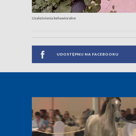
Uzależnienia behawioralne
UDOSTĘPNIJ NA FACEBOOKU