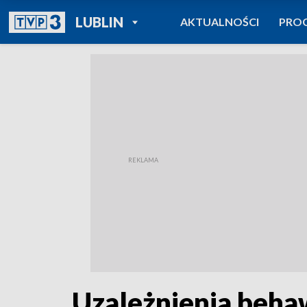
POWRÓT DO
LUBLIN
AKTUALNOŚCI
PRO
TVP REGIONY
Uzależnienia beha