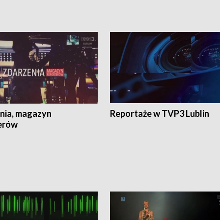
nia, magazyn
Reportaże w TVP3 Lublin
erów