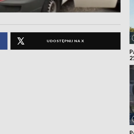
UDOSTĘPNIJ NA X
P
2
P