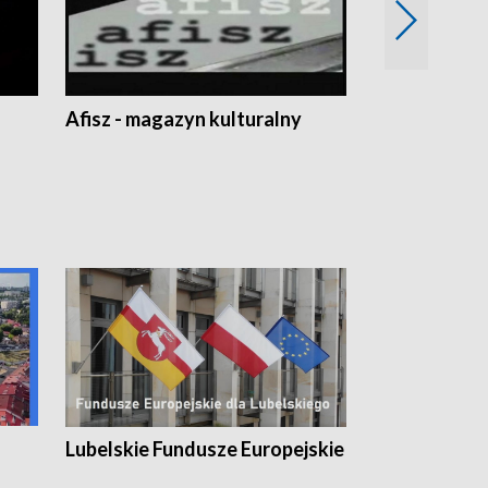
Afisz - magazyn kulturalny
Zobacz, co s
Lubelskie Fundusze Europejskie