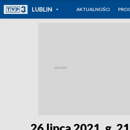
POWRÓT DO
LUBLIN
AKTUALNOŚCI
PRO
TVP REGIONY
26 lipca 2021, g. 2