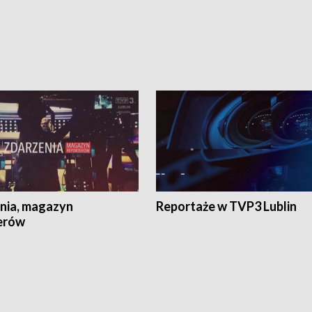
nia, magazyn
Reportaże w TVP3 Lublin
erów