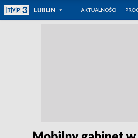
POWRÓT DO
LUBLIN
AKTUALNOŚCI
PRO
TVP REGIONY
Mobilny gabinet w