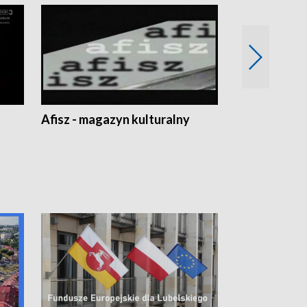
Afisz - magazyn kulturalny
Zobacz, co s