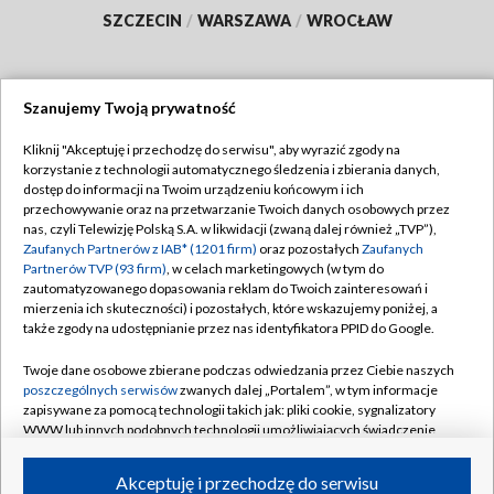
SZCZECIN
/
WARSZAWA
/
WROCŁAW
Szanujemy Twoją prywatność
Dołącz do nas:
Kliknij "Akceptuję i przechodzę do serwisu", aby wyrazić zgody na
korzystanie z technologii automatycznego śledzenia i zbierania danych,
TVP
dostęp do informacji na Twoim urządzeniu końcowym i ich
Abonament TVP
przechowywanie oraz na przetwarzanie Twoich danych osobowych przez
Regulamin TVP
nas, czyli Telewizję Polską S.A. w likwidacji (zwaną dalej również „TVP”),
Emisja w TVP
Polityka prywatności
Zaufanych Partnerów z IAB* (1201 firm)
oraz pozostałych
Zaufanych
Partnerów TVP (93 firm)
, w celach marketingowych (w tym do
Centrum informacji TVP
Moje zgody
zautomatyzowanego dopasowania reklam do Twoich zainteresowań i
mierzenia ich skuteczności) i pozostałych, które wskazujemy poniżej, a
Naziemna Telewizja Cyfrowa
Pomoc
także zgody na udostępnianie przez nas identyfikatora PPID do Google.
Sklep TVP
Biuro reklamy
Twoje dane osobowe zbierane podczas odwiedzania przez Ciebie naszych
Rada Programowa
Kontakt
poszczególnych serwisów
zwanych dalej „Portalem”, w tym informacje
zapisywane za pomocą technologii takich jak: pliki cookie, sygnalizatory
System NOS
WWW lub innych podobnych technologii umożliwiających świadczenie
dopasowanych i bezpiecznych usług, personalizację treści oraz reklam,
Informacje o nadawcy
Kanały
udostępnianie funkcji mediów społecznościowych oraz analizowanie
Akceptuję i przechodzę do serwisu
ruchu w Internecie.
Program dla prasy