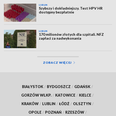
LUBLIN
Szybszy i dokładniejszy. Test HPV HR
dostępny bezpłatnie
LUBLIN
170 milionów złotych dla szpitali. NFZ
zapłaci za nadwykonania
ZOBACZ WIĘCEJ
BIAŁYSTOK
/
BYDGOSZCZ
/
GDAŃSK
/
GORZÓW WLKP.
/
KATOWICE
/
KIELCE
/
KRAKÓW
/
LUBLIN
/
ŁÓDŹ
/
OLSZTYN
/
OPOLE
/
POZNAŃ
/
RZESZÓW
/