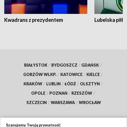
Kwadrans z prezydentem
Lubelska piłk
BIAŁYSTOK
/
BYDGOSZCZ
/
GDAŃSK
/
GORZÓW WLKP.
/
KATOWICE
/
KIELCE
/
KRAKÓW
/
LUBLIN
/
ŁÓDŹ
/
OLSZTYN
/
OPOLE
/
POZNAŃ
/
RZESZÓW
/
SZCZECIN
/
WARSZAWA
/
WROCŁAW
Szanujemy Twoją prywatność