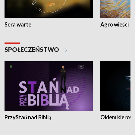
Sera warte
Agro wieści
SPOŁECZEŃSTWO
PrzyStań nad Biblią
Okiem kierow