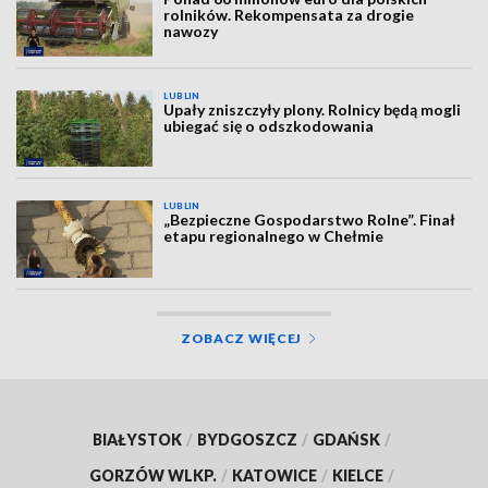
rolników. Rekompensata za drogie
nawozy
LUBLIN
Upały zniszczyły plony. Rolnicy będą mogli
ubiegać się o odszkodowania
LUBLIN
„Bezpieczne Gospodarstwo Rolne”. Finał
etapu regionalnego w Chełmie
ZOBACZ WIĘCEJ
BIAŁYSTOK
/
BYDGOSZCZ
/
GDAŃSK
/
GORZÓW WLKP.
/
KATOWICE
/
KIELCE
/