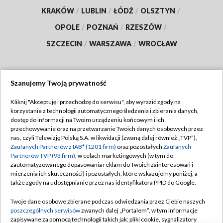
KRAKÓW
/
LUBLIN
/
ŁÓDŹ
/
OLSZTYN
/
OPOLE
/
POZNAŃ
/
RZESZÓW
/
SZCZECIN
/
WARSZAWA
/
WROCŁAW
Szanujemy Twoją prywatność
Dołącz do nas:
Kliknij "Akceptuję i przechodzę do serwisu", aby wyrazić zgody na
korzystanie z technologii automatycznego śledzenia i zbierania danych,
TVP
dostęp do informacji na Twoim urządzeniu końcowym i ich
Abonament TVP
przechowywanie oraz na przetwarzanie Twoich danych osobowych przez
Regulamin TVP
nas, czyli Telewizję Polską S.A. w likwidacji (zwaną dalej również „TVP”),
Emisja w TVP
Polityka prywatności
Zaufanych Partnerów z IAB* (1201 firm)
oraz pozostałych
Zaufanych
Partnerów TVP (93 firm)
, w celach marketingowych (w tym do
Centrum informacji TVP
Moje zgody
zautomatyzowanego dopasowania reklam do Twoich zainteresowań i
mierzenia ich skuteczności) i pozostałych, które wskazujemy poniżej, a
Naziemna Telewizja Cyfrowa
Pomoc
także zgody na udostępnianie przez nas identyfikatora PPID do Google.
Sklep TVP
Biuro reklamy
Twoje dane osobowe zbierane podczas odwiedzania przez Ciebie naszych
Rada Programowa
Kontakt
poszczególnych serwisów
zwanych dalej „Portalem”, w tym informacje
zapisywane za pomocą technologii takich jak: pliki cookie, sygnalizatory