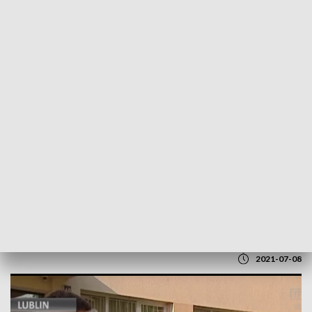
POWRÓT DO
LUBLIN
TVP REGIONY
Trwa Spis Powszechny Ludności i
Mieszkań
2021-07-08