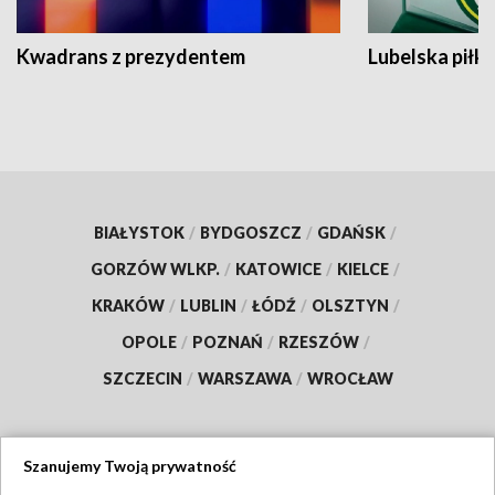
Kwadrans z prezydentem
Lubelska piłk
BIAŁYSTOK
/
BYDGOSZCZ
/
GDAŃSK
/
GORZÓW WLKP.
/
KATOWICE
/
KIELCE
/
KRAKÓW
/
LUBLIN
/
ŁÓDŹ
/
OLSZTYN
/
OPOLE
/
POZNAŃ
/
RZESZÓW
/
SZCZECIN
/
WARSZAWA
/
WROCŁAW
Szanujemy Twoją prywatność
Dołącz do nas: