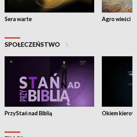
Sera warte
Agro wieści
SPOŁECZEŃSTWO
PrzyStań nad Biblią
Okiem kierow