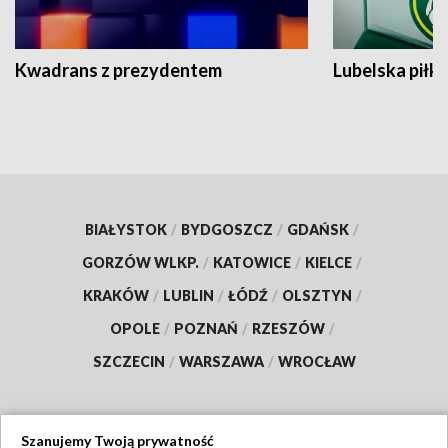
Kwadrans z prezydentem
Lubelska piłk
BIAŁYSTOK
/
BYDGOSZCZ
/
GDAŃSK
/
GORZÓW WLKP.
/
KATOWICE
/
KIELCE
/
KRAKÓW
/
LUBLIN
/
ŁÓDŹ
/
OLSZTYN
/
OPOLE
/
POZNAŃ
/
RZESZÓW
/
SZCZECIN
/
WARSZAWA
/
WROCŁAW
Szanujemy Twoją prywatność