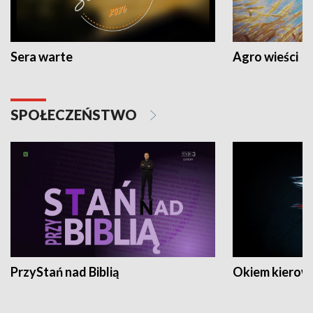
Sera warte
Agro wieści
SPOŁECZEŃSTWO
PrzyStań nad Biblią
Okiem kierow