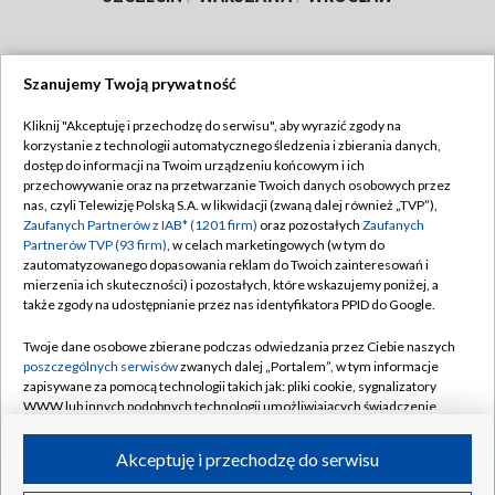
Szanujemy Twoją prywatność
Dołącz do nas:
Kliknij "Akceptuję i przechodzę do serwisu", aby wyrazić zgody na
korzystanie z technologii automatycznego śledzenia i zbierania danych,
TVP
dostęp do informacji na Twoim urządzeniu końcowym i ich
Abonament TVP
przechowywanie oraz na przetwarzanie Twoich danych osobowych przez
Regulamin TVP
nas, czyli Telewizję Polską S.A. w likwidacji (zwaną dalej również „TVP”),
Emisja w TVP
Polityka prywatności
Zaufanych Partnerów z IAB* (1201 firm)
oraz pozostałych
Zaufanych
Partnerów TVP (93 firm)
, w celach marketingowych (w tym do
Centrum informacji TVP
Moje zgody
zautomatyzowanego dopasowania reklam do Twoich zainteresowań i
mierzenia ich skuteczności) i pozostałych, które wskazujemy poniżej, a
Naziemna Telewizja Cyfrowa
Pomoc
także zgody na udostępnianie przez nas identyfikatora PPID do Google.
Sklep TVP
Biuro reklamy
Twoje dane osobowe zbierane podczas odwiedzania przez Ciebie naszych
Rada Programowa
Kontakt
poszczególnych serwisów
zwanych dalej „Portalem”, w tym informacje
zapisywane za pomocą technologii takich jak: pliki cookie, sygnalizatory
System NOS
WWW lub innych podobnych technologii umożliwiających świadczenie
dopasowanych i bezpiecznych usług, personalizację treści oraz reklam,
Informacje o nadawcy
Kanały
udostępnianie funkcji mediów społecznościowych oraz analizowanie
Akceptuję i przechodzę do serwisu
ruchu w Internecie.
Program dla prasy
©2026 Telewizja Polska S.A. w likwidacji