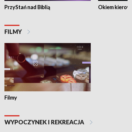
PrzyStań nad Biblią
Okiem kierow
FILMY
Filmy
WYPOCZYNEK I REKREACJA