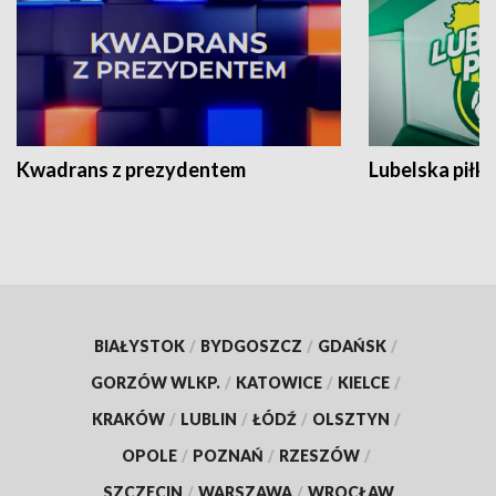
Kwadrans z prezydentem
Lubelska piłk
BIAŁYSTOK
/
BYDGOSZCZ
/
GDAŃSK
/
GORZÓW WLKP.
/
KATOWICE
/
KIELCE
/
KRAKÓW
/
LUBLIN
/
ŁÓDŹ
/
OLSZTYN
/
OPOLE
/
POZNAŃ
/
RZESZÓW
/
SZCZECIN
/
WARSZAWA
/
WROCŁAW