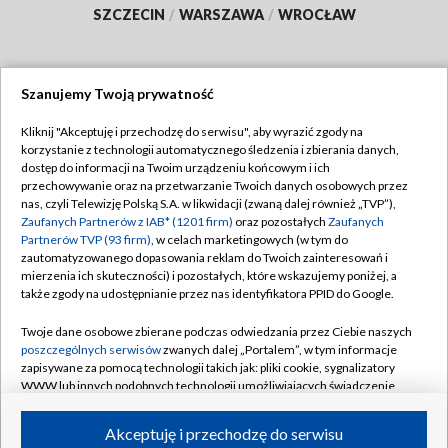
SZCZECIN
/
WARSZAWA
/
WROCŁAW
Szanujemy Twoją prywatność
Dołącz do nas:
Kliknij "Akceptuję i przechodzę do serwisu", aby wyrazić zgody na
korzystanie z technologii automatycznego śledzenia i zbierania danych,
TVP
dostęp do informacji na Twoim urządzeniu końcowym i ich
Abonament TVP
przechowywanie oraz na przetwarzanie Twoich danych osobowych przez
Regulamin TVP
nas, czyli Telewizję Polską S.A. w likwidacji (zwaną dalej również „TVP”),
Emisja w TVP
Polityka prywatności
Zaufanych Partnerów z IAB* (1201 firm)
oraz pozostałych
Zaufanych
Partnerów TVP (93 firm)
, w celach marketingowych (w tym do
Centrum informacji TVP
Moje zgody
zautomatyzowanego dopasowania reklam do Twoich zainteresowań i
mierzenia ich skuteczności) i pozostałych, które wskazujemy poniżej, a
Naziemna Telewizja Cyfrowa
Pomoc
także zgody na udostępnianie przez nas identyfikatora PPID do Google.
Sklep TVP
Biuro reklamy
Twoje dane osobowe zbierane podczas odwiedzania przez Ciebie naszych
Rada Programowa
Kontakt
poszczególnych serwisów
zwanych dalej „Portalem”, w tym informacje
zapisywane za pomocą technologii takich jak: pliki cookie, sygnalizatory
System NOS
WWW lub innych podobnych technologii umożliwiających świadczenie
dopasowanych i bezpiecznych usług, personalizację treści oraz reklam,
Informacje o nadawcy
Kanały
udostępnianie funkcji mediów społecznościowych oraz analizowanie
Akceptuję i przechodzę do serwisu
ruchu w Internecie.
Program dla prasy