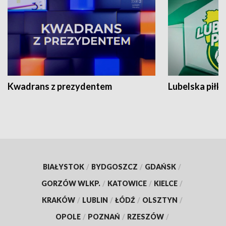
Kwadrans z prezydentem
Lubelska piłk
BIAŁYSTOK
/
BYDGOSZCZ
/
GDAŃSK
/
GORZÓW WLKP.
/
KATOWICE
/
KIELCE
/
KRAKÓW
/
LUBLIN
/
ŁÓDŹ
/
OLSZTYN
/
OPOLE
/
POZNAŃ
/
RZESZÓW
/