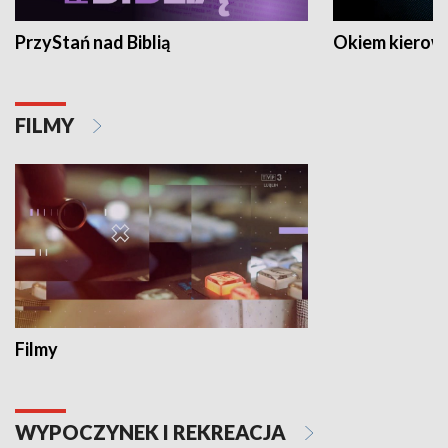
PrzyStań nad Biblią
Okiem kierow
FILMY
Filmy
WYPOCZYNEK I REKREACJA