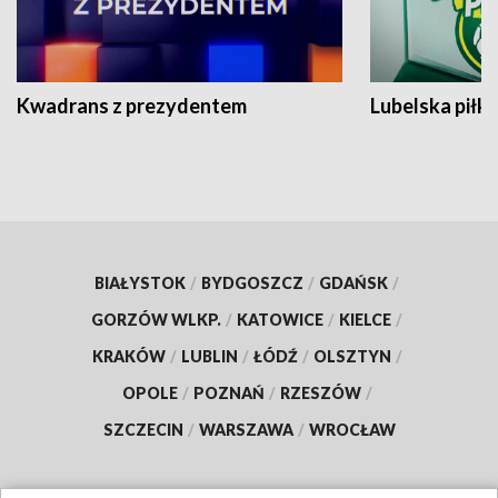
Kwadrans z prezydentem
Lubelska piłk
BIAŁYSTOK
/
BYDGOSZCZ
/
GDAŃSK
/
GORZÓW WLKP.
/
KATOWICE
/
KIELCE
/
KRAKÓW
/
LUBLIN
/
ŁÓDŹ
/
OLSZTYN
/
OPOLE
/
POZNAŃ
/
RZESZÓW
/
SZCZECIN
/
WARSZAWA
/
WROCŁAW