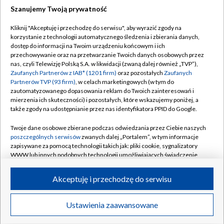
Szanujemy Twoją prywatność
Dołącz do nas:
Kliknij "Akceptuję i przechodzę do serwisu", aby wyrazić zgody na
korzystanie z technologii automatycznego śledzenia i zbierania danych,
TVP
dostęp do informacji na Twoim urządzeniu końcowym i ich
Abonament TVP
przechowywanie oraz na przetwarzanie Twoich danych osobowych przez
Regulamin TVP
nas, czyli Telewizję Polską S.A. w likwidacji (zwaną dalej również „TVP”),
Emisja w TVP
Polityka prywatności
Zaufanych Partnerów z IAB* (1201 firm)
oraz pozostałych
Zaufanych
Partnerów TVP (93 firm)
, w celach marketingowych (w tym do
Centrum informacji TVP
Moje zgody
zautomatyzowanego dopasowania reklam do Twoich zainteresowań i
mierzenia ich skuteczności) i pozostałych, które wskazujemy poniżej, a
Naziemna Telewizja Cyfrowa
Pomoc
także zgody na udostępnianie przez nas identyfikatora PPID do Google.
Sklep TVP
Biuro reklamy
Twoje dane osobowe zbierane podczas odwiedzania przez Ciebie naszych
Rada Programowa
Kontakt
poszczególnych serwisów
zwanych dalej „Portalem”, w tym informacje
zapisywane za pomocą technologii takich jak: pliki cookie, sygnalizatory
System NOS
WWW lub innych podobnych technologii umożliwiających świadczenie
dopasowanych i bezpiecznych usług, personalizację treści oraz reklam,
Informacje o nadawcy
Kanały
udostępnianie funkcji mediów społecznościowych oraz analizowanie
Akceptuję i przechodzę do serwisu
ruchu w Internecie.
Program dla prasy
©2026 Telewizja Polska S.A. w likwidacji
Biuro Reklamy
Twoje dane osobowe zbierane podczas odwiedzania przez Ciebie
Ustawienia zaawansowane
poszczególnych serwisów
na Portalu, takie jak adresy IP, identyfikatory
Ogłoszenie przetargowe
Twoich urządzeń końcowych i identyfikatory plików cookie, informacje o