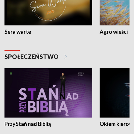
Sera warte
Agro wieści
SPOŁECZEŃSTWO
PrzyStań nad Biblią
Okiem kierow