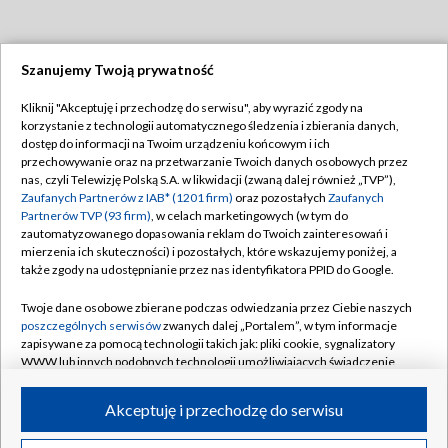
Szanujemy Twoją prywatność
Dołącz do nas:
Kliknij "Akceptuję i przechodzę do serwisu", aby wyrazić zgody na
korzystanie z technologii automatycznego śledzenia i zbierania danych,
TVP
dostęp do informacji na Twoim urządzeniu końcowym i ich
Abonament TVP
przechowywanie oraz na przetwarzanie Twoich danych osobowych przez
Regulamin TVP
nas, czyli Telewizję Polską S.A. w likwidacji (zwaną dalej również „TVP”),
Emisja w TVP
Zaufanych Partnerów z IAB* (1201 firm)
Polityka prywatności
oraz pozostałych
Zaufanych
Partnerów TVP (93 firm)
, w celach marketingowych (w tym do
Centrum informacji TVP
Moje zgody
zautomatyzowanego dopasowania reklam do Twoich zainteresowań i
mierzenia ich skuteczności) i pozostałych, które wskazujemy poniżej, a
Naziemna Telewizja Cyfrowa
Pomoc
także zgody na udostępnianie przez nas identyfikatora PPID do Google.
Sklep TVP
Biuro reklamy
Twoje dane osobowe zbierane podczas odwiedzania przez Ciebie naszych
Rada Programowa
poszczególnych serwisów
zwanych dalej „Portalem”, w tym informacje
Kontakt
zapisywane za pomocą technologii takich jak: pliki cookie, sygnalizatory
System NOS
WWW lub innych podobnych technologii umożliwiających świadczenie
dopasowanych i bezpiecznych usług, personalizację treści oraz reklam,
Informacje o nadawcy
Kanały
udostępnianie funkcji mediów społecznościowych oraz analizowanie
Akceptuję i przechodzę do serwisu
ruchu w Internecie.
Program dla prasy
©2026 Telewizja Polska S.A. w likwidacji