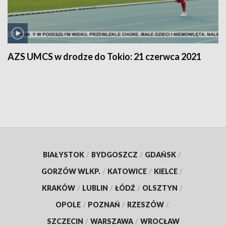
AZS UMCS w drodze do Tokio:
21 czerwca 2021
BIAŁYSTOK
/
BYDGOSZCZ
/
GDAŃSK
/
GORZÓW WLKP.
/
KATOWICE
/
KIELCE
/
KRAKÓW
/
LUBLIN
/
ŁÓDŹ
/
OLSZTYN
/
OPOLE
/
POZNAŃ
/
RZESZÓW
/
SZCZECIN
/
WARSZAWA
/
WROCŁAW