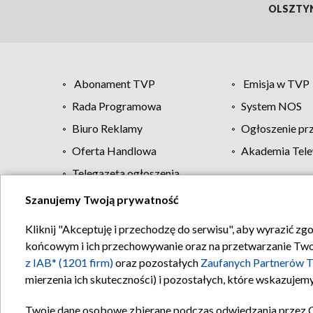
OLSZTY
Abonament TVP
Emisja w TVP
Rada Programowa
System NOS
Biuro Reklamy
Ogłoszenie pr
Oferta Handlowa
Akademia Tele
Telegazeta ogłoszenia
Szanujemy Twoją prywatność
Regulamin TVP
Kliknij "Akceptuję i przechodzę do serwisu", aby wyrazić zg
końcowym i ich przechowywanie oraz na przetwarzanie Twoich
z IAB* (1201 firm)
oraz pozostałych
Zaufanych Partnerów T
mierzenia ich skuteczności) i pozostałych, które wskazujemy
Twoje dane osobowe zbierane podczas odwiedzania przez 