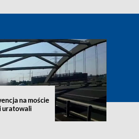
encja na moście
i uratowali