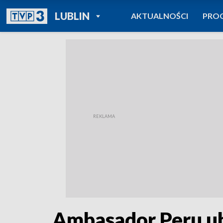
POWRÓT DO
LUBLIN
AKTUALNOŚCI
PRO
TVP REGIONY
Ambasador Peru 