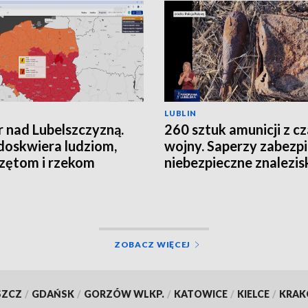
LUBLIN
 nad Lubelszczyzną.
260 sztuk amunicji z c
doskwiera ludziom,
wojny. Saperzy zabezpi
zętom i rzekom
niebezpieczne znalezis
ZOBACZ WIĘCEJ
SZCZ
/
GDAŃSK
/
GORZÓW WLKP.
/
KATOWICE
/
KIELCE
/
KRA