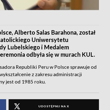
sce, Alberto Salas Barahona, został
atolickiego Uniwersytetu
y Lubelskiego i Medalem
 Ceremonia odbyła się w murach KUL.
sadora Republiki Peru w Polsce sprawuje od
ykształcenie z zakresu administracji
any jest od 1985 roku.
UDOSTĘPNIJ NA X