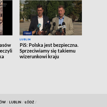
LUBLIN
zasów
PiS: Polska jest bezpieczna.
eczyli
Sprzeciwiamy się takiemu
ka
wizerunkowi kraju
KÓW
/
LUBLIN
/
ŁÓDŹ
/