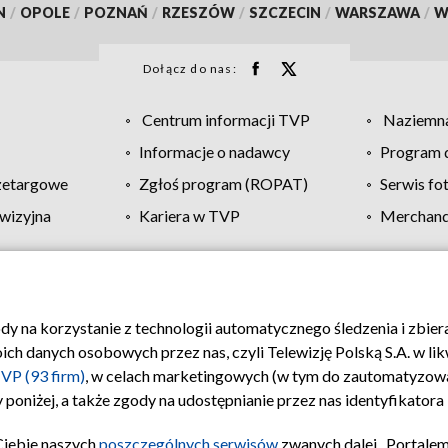
N
/
OPOLE
/
POZNAŃ
/
RZESZÓW
/
SZCZECIN
/
WARSZAWA
/
W
Dołącz do nas:
Centrum informacji TVP
Naziemna
Informacje o nadawcy
Program d
zetargowe
Zgłoś program (ROPAT)
Serwis fo
wizyjna
Kariera w TVP
Merchandi
Polityka prywatności
Moje zgody
Pomoc
Biuro re
ody na korzystanie z technologii automatycznego śledzenia i zbie
 danych osobowych przez nas, czyli Telewizję Polską S.A. w likw
VP (93 firm)
, w celach marketingowych (w tym do zautomatyzow
 poniżej, a także zgody na udostępnianie przez nas identyfikator
Ciebie naszych
poszczególnych serwisów
zwanych dalej „Portalem