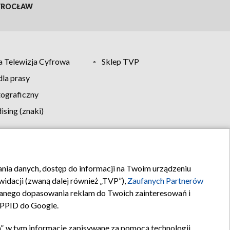
ROCŁAW
 Telewizja Cyfrowa
Sklep TVP
la prasy
tograficzny
sing (znaki)
klamy
Kontakt
rania danych, dostęp do informacji na Twoim urządzeniu
idacji (zwaną dalej również „TVP”),
Zaufanych Partnerów
anego dopasowania reklam do Twoich zainteresowań i
a PPID do Google.
”, w tym informacje zapisywane za pomocą technologii