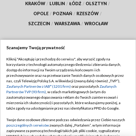
KRAKÓW
/
LUBLIN
/
ŁÓDŹ
/
OLSZTYN
/
OPOLE
/
POZNAŃ
/
RZESZÓW
/
SZCZECIN
/
WARSZAWA
/
WROCŁAW
Szanujemy Twoją prywatność
Dołącz do nas:
Kliknij "Akceptuję i przechodzę do serwisu", aby wyrazić zgody na
korzystanie z technologii automatycznego śledzenia i zbierania danych,
TVP
dostęp do informacji na Twoim urządzeniu końcowym i ich
Abonament TVP
przechowywanie oraz na przetwarzanie Twoich danych osobowych przez
Regulamin TVP
nas, czyli Telewizję Polską S.A. w likwidacji (zwaną dalej również „TVP”),
Emisja w TVP
Polityka prywatności
Zaufanych Partnerów z IAB* (1201 firm)
oraz pozostałych
Zaufanych
Partnerów TVP (93 firm)
, w celach marketingowych (w tym do
Centrum informacji TVP
Moje zgody
zautomatyzowanego dopasowania reklam do Twoich zainteresowań i
mierzenia ich skuteczności) i pozostałych, które wskazujemy poniżej, a
Naziemna Telewizja Cyfrowa
Pomoc
także zgody na udostępnianie przez nas identyfikatora PPID do Google.
Sklep TVP
Biuro reklamy
Twoje dane osobowe zbierane podczas odwiedzania przez Ciebie naszych
Rada Programowa
Kontakt
poszczególnych serwisów
zwanych dalej „Portalem”, w tym informacje
zapisywane za pomocą technologii takich jak: pliki cookie, sygnalizatory
System NOS