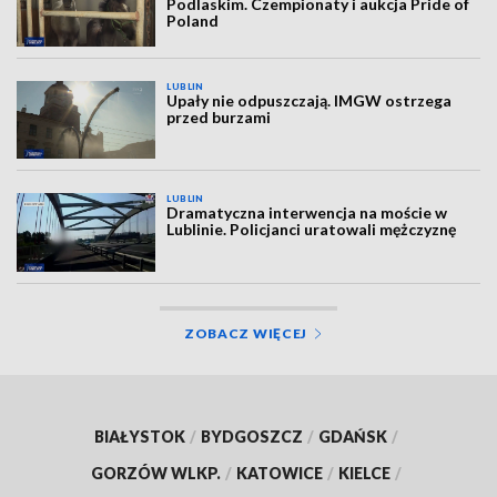
Podlaskim. Czempionaty i aukcja Pride of
Poland
LUBLIN
Upały nie odpuszczają. IMGW ostrzega
przed burzami
LUBLIN
Dramatyczna interwencja na moście w
Lublinie. Policjanci uratowali mężczyznę
ZOBACZ WIĘCEJ
BIAŁYSTOK
/
BYDGOSZCZ
/
GDAŃSK
/
GORZÓW WLKP.
/
KATOWICE
/
KIELCE
/