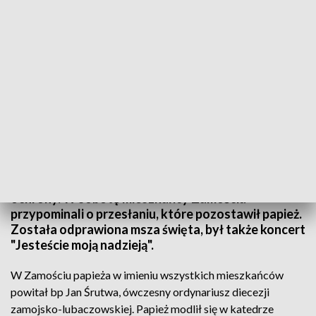
Rocznica wizyty Jana Pawła II w Zamościu
22 lata temu papież Jan Paweł II odwiedził Zamość.
Mówił wtedy o pięknie ziemi i obowiązku jej
ochrony. W sobotę mieszkańcy Zamościa
przypominali o przesłaniu, które pozostawił papież.
Została odprawiona msza święta, był także koncert
"Jesteście moją nadzieją".
W Zamościu papieża w imieniu wszystkich mieszkańców
powitał bp Jan Śrutwa, ówczesny ordynariusz diecezji
zamojsko-lubaczowskiej. Papież modlił się w katedrze