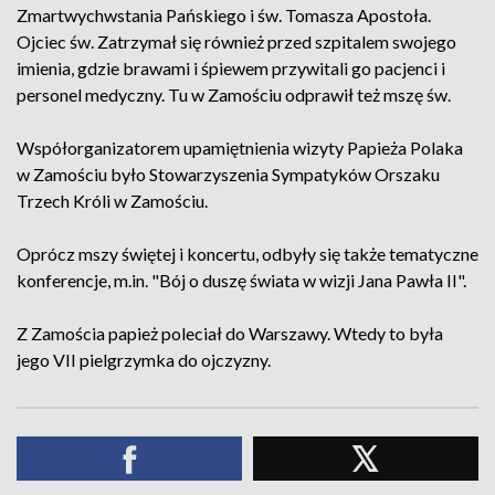
Zmartwychwstania Pańskiego i św. Tomasza Apostoła.
Ojciec św. Zatrzymał się również przed szpitalem swojego
imienia, gdzie brawami i śpiewem przywitali go pacjenci i
personel medyczny. Tu w Zamościu odprawił też mszę św.
Współorganizatorem upamiętnienia wizyty Papieża Polaka
w Zamościu było Stowarzyszenia Sympatyków Orszaku
Trzech Króli w Zamościu.
Oprócz mszy świętej i koncertu, odbyły się także tematyczne
konferencje, m.in. "Bój o duszę świata w wizji Jana Pawła II".
Z Zamościa papież poleciał do Warszawy. Wtedy to była
jego VII pielgrzymka do ojczyzny.