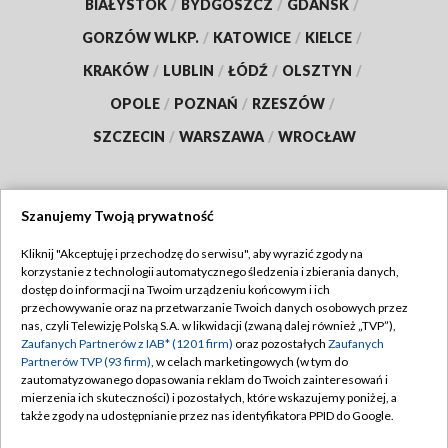
BIAŁYSTOK
/
BYDGOSZCZ
/
GDAŃSK
/
GORZÓW WLKP.
/
KATOWICE
/
KIELCE
/
KRAKÓW
/
LUBLIN
/
ŁÓDŹ
/
OLSZTYN
/
OPOLE
/
POZNAŃ
/
RZESZÓW
/
SZCZECIN
/
WARSZAWA
/
WROCŁAW
Szanujemy Twoją prywatność
Dołącz do nas:
Kliknij "Akceptuję i przechodzę do serwisu", aby wyrazić zgody na
korzystanie z technologii automatycznego śledzenia i zbierania danych,
TVP
dostęp do informacji na Twoim urządzeniu końcowym i ich
Abonament TVP
przechowywanie oraz na przetwarzanie Twoich danych osobowych przez
Regulamin TVP
nas, czyli Telewizję Polską S.A. w likwidacji (zwaną dalej również „TVP”),
Emisja w TVP
Polityka prywatności
Zaufanych Partnerów z IAB* (1201 firm)
oraz pozostałych
Zaufanych
Partnerów TVP (93 firm)
, w celach marketingowych (w tym do
Centrum informacji TVP
Moje zgody
zautomatyzowanego dopasowania reklam do Twoich zainteresowań i
mierzenia ich skuteczności) i pozostałych, które wskazujemy poniżej, a
Naziemna Telewizja Cyfrowa
Pomoc
także zgody na udostępnianie przez nas identyfikatora PPID do Google.
Sklep TVP
Biuro reklamy