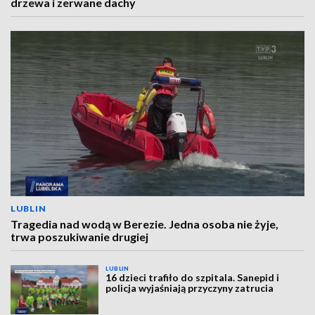
drzewa i zerwane dachy
LUBLIN
Tragedia nad wodą w Berezie. Jedna osoba nie żyje,
trwa poszukiwanie drugiej
LUBLIN
16 dzieci trafiło do szpitala. Sanepid i
policja wyjaśniają przyczyny zatrucia