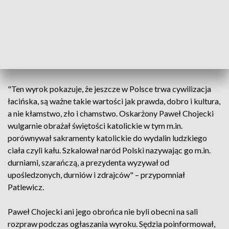
Po ogłoszeniu wyroku oskarżyciel posiłkowy, jeden z
pokrzywdzonych Radosław Patlewicz powiedział, że ma
nadzieję, że ta kara spowoduje, iż oskarżony Paweł Chojecki
"opamięta się i zaprzestanie kłamliwej, wulgarnej,
antypolskiej działalności".
"Ten wyrok pokazuje, że jeszcze w Polsce trwa cywilizacja
łacińska, są ważne takie wartości jak prawda, dobro i kultura,
a nie kłamstwo, zło i chamstwo. Oskarżony Paweł Chojecki
wulgarnie obrażał świętości katolickie w tym m.in.
porównywał sakramenty katolickie do wydalin ludzkiego
ciała czyli kału. Szkalował naród Polski nazywając go m.in.
durniami, szarańczą, a prezydenta wyzywał od
upośledzonych, durniów i zdrajców" – przypomniał
Patlewicz.
Paweł Chojecki ani jego obrońca nie byli obecni na sali
rozpraw podczas ogłaszania wyroku. Sędzia poinformował,