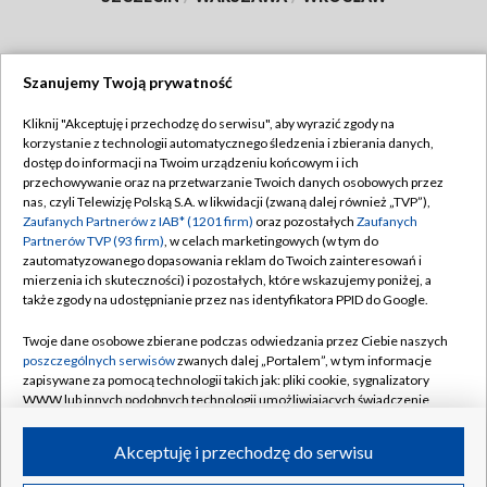
Szanujemy Twoją prywatność
Dołącz do nas:
Kliknij "Akceptuję i przechodzę do serwisu", aby wyrazić zgody na
korzystanie z technologii automatycznego śledzenia i zbierania danych,
TVP
dostęp do informacji na Twoim urządzeniu końcowym i ich
Abonament TVP
przechowywanie oraz na przetwarzanie Twoich danych osobowych przez
Regulamin TVP
nas, czyli Telewizję Polską S.A. w likwidacji (zwaną dalej również „TVP”),
Emisja w TVP
Polityka prywatności
Zaufanych Partnerów z IAB* (1201 firm)
oraz pozostałych
Zaufanych
Partnerów TVP (93 firm)
, w celach marketingowych (w tym do
Centrum informacji TVP
Moje zgody
zautomatyzowanego dopasowania reklam do Twoich zainteresowań i
mierzenia ich skuteczności) i pozostałych, które wskazujemy poniżej, a
Naziemna Telewizja Cyfrowa
Pomoc
także zgody na udostępnianie przez nas identyfikatora PPID do Google.
Sklep TVP
Biuro reklamy
Twoje dane osobowe zbierane podczas odwiedzania przez Ciebie naszych
Rada Programowa
Kontakt
poszczególnych serwisów
zwanych dalej „Portalem”, w tym informacje
zapisywane za pomocą technologii takich jak: pliki cookie, sygnalizatory
System NOS
WWW lub innych podobnych technologii umożliwiających świadczenie
dopasowanych i bezpiecznych usług, personalizację treści oraz reklam,
Informacje o nadawcy
Kanały
udostępnianie funkcji mediów społecznościowych oraz analizowanie
Akceptuję i przechodzę do serwisu
ruchu w Internecie.
Program dla prasy
©2026 Telewizja Polska S.A. w likwidacji