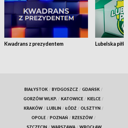
Kwadrans z prezydentem
Lubelska piłk
BIAŁYSTOK
/
BYDGOSZCZ
/
GDAŃSK
/
GORZÓW WLKP.
/
KATOWICE
/
KIELCE
/
KRAKÓW
/
LUBLIN
/
ŁÓDŹ
/
OLSZTYN
/
OPOLE
/
POZNAŃ
/
RZESZÓW
/
SZCZECIN
/
WARSZAWA
/
WROCŁAW