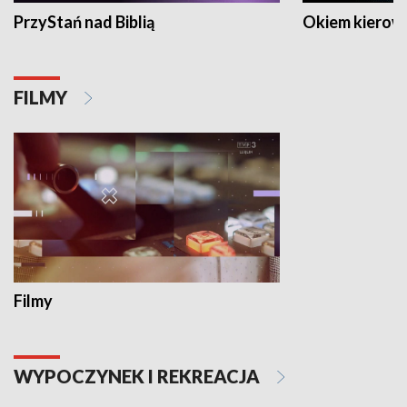
PrzyStań nad Biblią
Okiem kierow
FILMY
Filmy
WYPOCZYNEK I REKREACJA