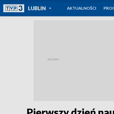
POWRÓT DO
LUBLIN
AKTUALNOŚCI
PRO
TVP REGIONY
Pierwszy dzień nau