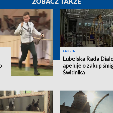
ZOBACZ TAKŻE
LUBLIN
Lubelska Rada Dial
o
apeluje o zakup śm
Świdnika