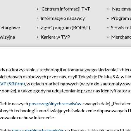
Centrum informacji TVP
Naziemna
Informacje o nadawcy
Program d
zetargowe
Zgłoś program (ROPAT)
Serwis fo
wizyjna
Kariera w TVP
Merchandi
Polityka prywatności
Moje zgody
Pomoc
Biuro re
ody na korzystanie z technologii automatycznego śledzenia i zbie
 danych osobowych przez nas, czyli Telewizję Polską S.A. w likw
VP (93 firm)
, w celach marketingowych (w tym do zautomatyzow
 poniżej, a także zgody na udostępnianie przez nas identyfikator
Ciebie naszych
poszczególnych serwisów
zwanych dalej „Portalem
obnych technologii umożliwiających świadczenie dopasowanych i be
zowanie ruchu w Internecie.
Ciebie
poszczególnych serwisów
na Portalu, takie jak adresy IP, 