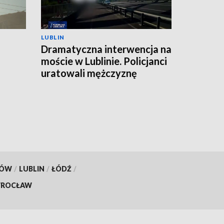
LUBLIN
Dramatyczna interwencja na
moście w Lublinie. Policjanci
uratowali mężczyznę
KÓW
/
LUBLIN
/
ŁÓDŹ
/
ROCŁAW