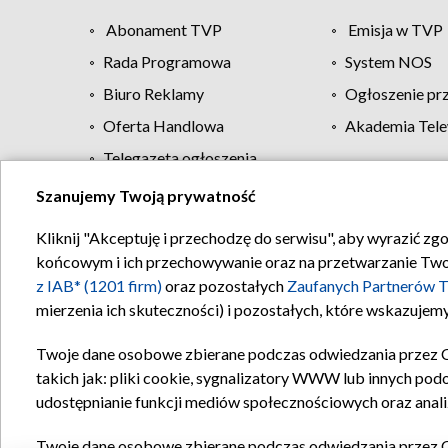
Abonament TVP
Emisja w TVP
Rada Programowa
System NOS
Biuro Reklamy
Ogłoszenie pr
Oferta Handlowa
Akademia Tele
Telegazeta ogłoszenia
Szanujemy Twoją prywatność
Regulamin TVP
Kliknij "Akceptuję i przechodzę do serwisu", aby wyrazić zg
końcowym i ich przechowywanie oraz na przetwarzanie Twoich
z IAB* (1201 firm)
oraz pozostałych
Zaufanych Partnerów T
mierzenia ich skuteczności) i pozostałych, które wskazujemy
Twoje dane osobowe zbierane podczas odwiedzania przez 
takich jak: pliki cookie, sygnalizatory WWW lub innych pod
udostępnianie funkcji mediów społecznościowych oraz anali
Twoje dane osobowe zbierane podczas odwiedzania przez 