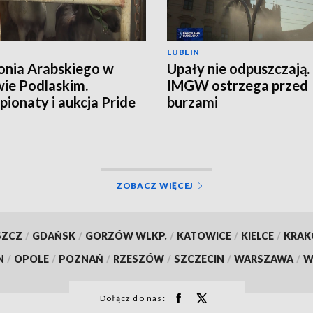
LUBLIN
onia Arabskiego w
Upały nie odpuszczają.
ie Podlaskim.
IMGW ostrzega przed
ionaty i aukcja Pride
burzami
land
ZOBACZ WIĘCEJ
SZCZ
/
GDAŃSK
/
GORZÓW WLKP.
/
KATOWICE
/
KIELCE
/
KRA
N
/
OPOLE
/
POZNAŃ
/
RZESZÓW
/
SZCZECIN
/
WARSZAWA
/
W
Dołącz do nas: