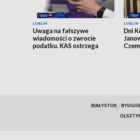
LUBLIN
LUBLIN
Uwaga na fałszywe
Dni K
wiadomości o zwrocie
Janow
podatku. KAS ostrzega
Czemp
przed oszustwem
of Po
BIAŁYSTOK
/
BYDGO
OLSZTY