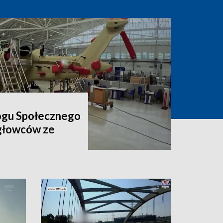
ogu Społecznego
igłowców ze