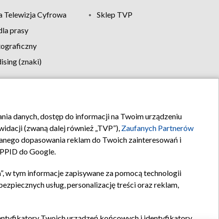
 Telewizja Cyfrowa
Sklep TVP
la prasy
tograficzny
sing (znaki)
klamy
Kontakt
rania danych, dostęp do informacji na Twoim urządzeniu
idacji (zwaną dalej również „TVP”),
Zaufanych Partnerów
anego dopasowania reklam do Twoich zainteresowań i
a PPID do Google.
”, w tym informacje zapisywane za pomocą technologii
zpiecznych usług, personalizację treści oraz reklam,
identyfikatory Twoich urządzeń końcowych i identyfikatory