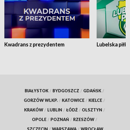
Kwadrans z prezydentem
Lubelska piłk
BIAŁYSTOK
/
BYDGOSZCZ
/
GDAŃSK
/
GORZÓW WLKP.
/
KATOWICE
/
KIELCE
/
KRAKÓW
/
LUBLIN
/
ŁÓDŹ
/
OLSZTYN
/
OPOLE
/
POZNAŃ
/
RZESZÓW
/
SZCZECIN
/
WARSZAWA
/
WROCŁAW