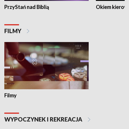
PrzyStań nad Biblią
Okiem kierow
FILMY
Filmy
WYPOCZYNEK I REKREACJA