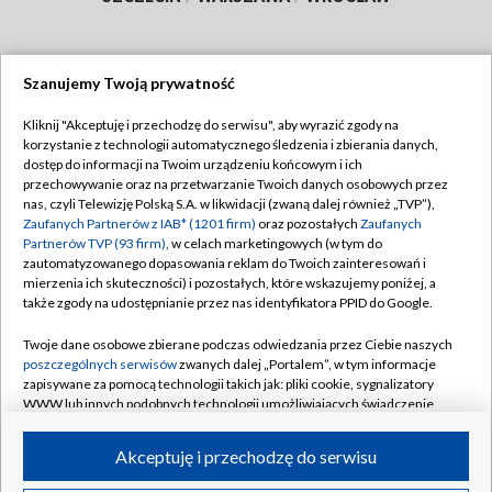
Szanujemy Twoją prywatność
Dołącz do nas:
Kliknij "Akceptuję i przechodzę do serwisu", aby wyrazić zgody na
korzystanie z technologii automatycznego śledzenia i zbierania danych,
TVP
dostęp do informacji na Twoim urządzeniu końcowym i ich
Abonament TVP
przechowywanie oraz na przetwarzanie Twoich danych osobowych przez
Regulamin TVP
nas, czyli Telewizję Polską S.A. w likwidacji (zwaną dalej również „TVP”),
Emisja w TVP
Polityka prywatności
Zaufanych Partnerów z IAB* (1201 firm)
oraz pozostałych
Zaufanych
Partnerów TVP (93 firm)
, w celach marketingowych (w tym do
Centrum informacji TVP
Moje zgody
zautomatyzowanego dopasowania reklam do Twoich zainteresowań i
mierzenia ich skuteczności) i pozostałych, które wskazujemy poniżej, a
Naziemna Telewizja Cyfrowa
Pomoc
także zgody na udostępnianie przez nas identyfikatora PPID do Google.
Sklep TVP
Biuro reklamy
Twoje dane osobowe zbierane podczas odwiedzania przez Ciebie naszych
Rada Programowa
Kontakt
poszczególnych serwisów
zwanych dalej „Portalem”, w tym informacje
zapisywane za pomocą technologii takich jak: pliki cookie, sygnalizatory
System NOS
WWW lub innych podobnych technologii umożliwiających świadczenie
dopasowanych i bezpiecznych usług, personalizację treści oraz reklam,
Informacje o nadawcy
Kanały
udostępnianie funkcji mediów społecznościowych oraz analizowanie
Akceptuję i przechodzę do serwisu
ruchu w Internecie.
Program dla prasy
©2026 Telewizja Polska S.A. w likwidacji