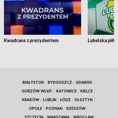
Kwadrans z prezydentem
Lubelska piłk
BIAŁYSTOK
/
BYDGOSZCZ
/
GDAŃSK
/
GORZÓW WLKP.
/
KATOWICE
/
KIELCE
/
KRAKÓW
/
LUBLIN
/
ŁÓDŹ
/
OLSZTYN
/
OPOLE
/
POZNAŃ
/
RZESZÓW
/
SZCZECIN
/
WARSZAWA
/
WROCŁAW