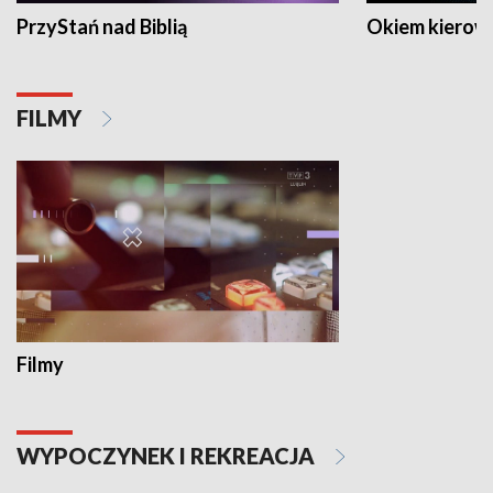
PrzyStań nad Biblią
Okiem kierow
FILMY
Filmy
WYPOCZYNEK I REKREACJA