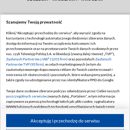
Szanujemy Twoją prywatność
Dołącz do nas:
Kliknij "Akceptuję i przechodzę do serwisu", aby wyrazić zgody na
korzystanie z technologii automatycznego śledzenia i zbierania danych,
TVP
dostęp do informacji na Twoim urządzeniu końcowym i ich
Abonament TVP
przechowywanie oraz na przetwarzanie Twoich danych osobowych przez
Regulamin TVP
nas, czyli Telewizję Polską S.A. w likwidacji (zwaną dalej również „TVP”),
Emisja w TVP
Polityka prywatności
Zaufanych Partnerów z IAB* (1201 firm)
oraz pozostałych
Zaufanych
Partnerów TVP (93 firm)
, w celach marketingowych (w tym do
Centrum informacji TVP
Moje zgody
zautomatyzowanego dopasowania reklam do Twoich zainteresowań i
mierzenia ich skuteczności) i pozostałych, które wskazujemy poniżej, a
Naziemna Telewizja Cyfrowa
Pomoc
także zgody na udostępnianie przez nas identyfikatora PPID do Google.
Sklep TVP
Biuro reklamy
Twoje dane osobowe zbierane podczas odwiedzania przez Ciebie naszych
Rada Programowa
Kontakt
poszczególnych serwisów
zwanych dalej „Portalem”, w tym informacje
zapisywane za pomocą technologii takich jak: pliki cookie, sygnalizatory
System NOS
WWW lub innych podobnych technologii umożliwiających świadczenie
dopasowanych i bezpiecznych usług, personalizację treści oraz reklam,
Informacje o nadawcy
Kanały
udostępnianie funkcji mediów społecznościowych oraz analizowanie
Akceptuję i przechodzę do serwisu
ruchu w Internecie.
Program dla prasy
©2026 Telewizja Polska S.A. w likwidacji