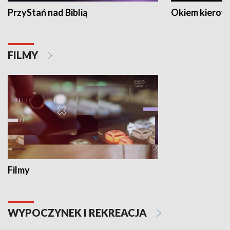
PrzyStań nad Biblią
Okiem kierow
FILMY
Filmy
WYPOCZYNEK I REKREACJA