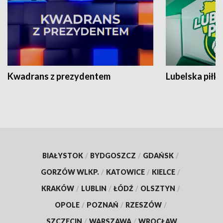
Kwadrans z prezydentem
Lubelska piłk
BIAŁYSTOK
/
BYDGOSZCZ
/
GDAŃSK
/
GORZÓW WLKP.
/
KATOWICE
/
KIELCE
/
KRAKÓW
/
LUBLIN
/
ŁÓDŹ
/
OLSZTYN
/
OPOLE
/
POZNAŃ
/
RZESZÓW
/
SZCZECIN
/
WARSZAWA
/
WROCŁAW