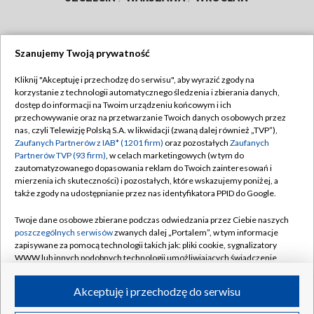
Szanujemy Twoją prywatność
Dołącz do nas:
Kliknij "Akceptuję i przechodzę do serwisu", aby wyrazić zgody na
korzystanie z technologii automatycznego śledzenia i zbierania danych,
TVP
dostęp do informacji na Twoim urządzeniu końcowym i ich
Abonament TVP
przechowywanie oraz na przetwarzanie Twoich danych osobowych przez
Regulamin TVP
nas, czyli Telewizję Polską S.A. w likwidacji (zwaną dalej również „TVP”),
Emisja w TVP
Polityka prywatności
Zaufanych Partnerów z IAB* (1201 firm)
oraz pozostałych
Zaufanych
Partnerów TVP (93 firm)
, w celach marketingowych (w tym do
Centrum informacji TVP
Moje zgody
zautomatyzowanego dopasowania reklam do Twoich zainteresowań i
mierzenia ich skuteczności) i pozostałych, które wskazujemy poniżej, a
Naziemna Telewizja Cyfrowa
Pomoc
także zgody na udostępnianie przez nas identyfikatora PPID do Google.
Sklep TVP
Biuro reklamy
Twoje dane osobowe zbierane podczas odwiedzania przez Ciebie naszych
Rada Programowa
Kontakt
poszczególnych serwisów
zwanych dalej „Portalem”, w tym informacje
zapisywane za pomocą technologii takich jak: pliki cookie, sygnalizatory
System NOS
WWW lub innych podobnych technologii umożliwiających świadczenie
dopasowanych i bezpiecznych usług, personalizację treści oraz reklam,
Informacje o nadawcy
Kanały
udostępnianie funkcji mediów społecznościowych oraz analizowanie
Akceptuję i przechodzę do serwisu
ruchu w Internecie.
Program dla prasy
©2026 Telewizja Polska S.A. w likwidacji