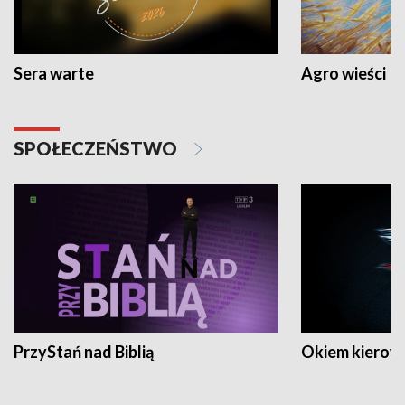
Sera warte
Agro wieści
SPOŁECZEŃSTWO
PrzyStań nad Biblią
Okiem kierow