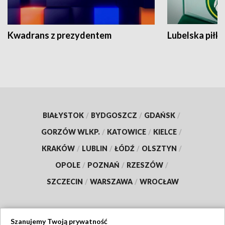
Kwadrans z prezydentem
Lubelska piłk
BIAŁYSTOK
/
BYDGOSZCZ
/
GDAŃSK
/
GORZÓW WLKP.
/
KATOWICE
/
KIELCE
/
KRAKÓW
/
LUBLIN
/
ŁÓDŹ
/
OLSZTYN
/
OPOLE
/
POZNAŃ
/
RZESZÓW
/
SZCZECIN
/
WARSZAWA
/
WROCŁAW
Szanujemy Twoją prywatność