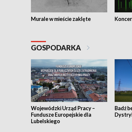
Murale w mieście zaklęte
Koncer
GOSPODARKA
Wojewódzki Urząd Pracy –
Badź b
Fundusze Europejskie dla
Dystry
Lubelskiego