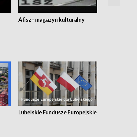
Afisz - magazyn kulturalny
Zobacz, co s
Lubelskie Fundusze Europejskie