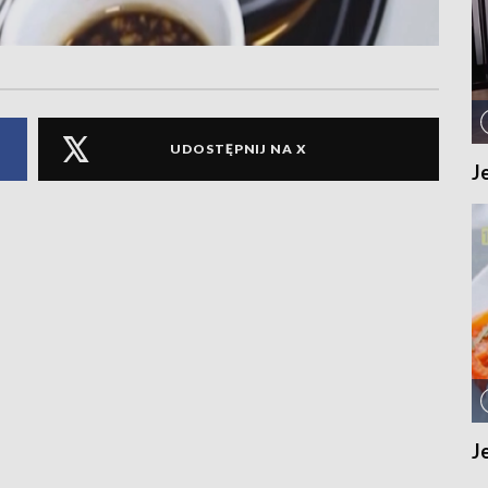
UDOSTĘPNIJ NA X
J
J