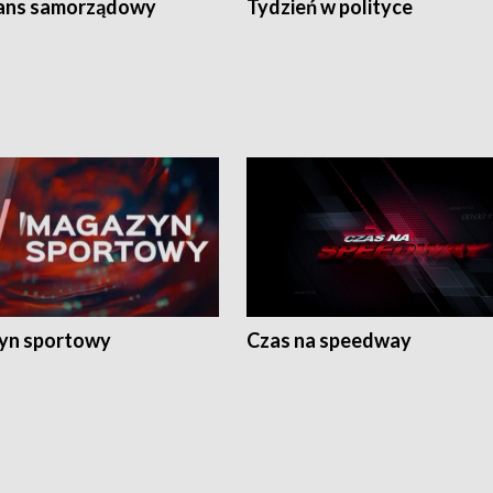
ans samorządowy
Tydzień w polityce
yn sportowy
Czas na speedway