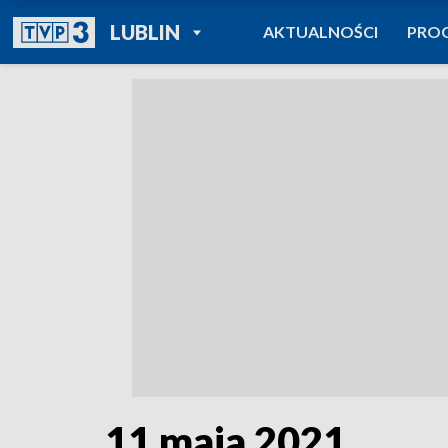
POWRÓT DO
LUBLIN
AKTUALNOŚCI
PRO
TVP REGIONY
11 maja 2021