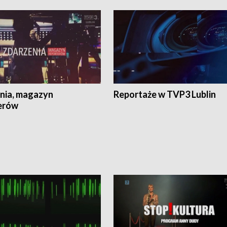
nia, magazyn
Reportaże w TVP3 Lublin
erów