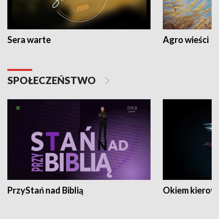
Sera warte
Agro wieści
SPOŁECZEŃSTWO
PrzyStań nad Biblią
Okiem kierow