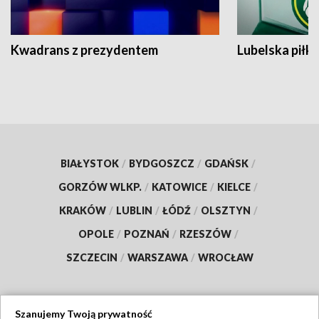
Kwadrans z prezydentem
Lubelska piłk
BIAŁYSTOK
/
BYDGOSZCZ
/
GDAŃSK
/
GORZÓW WLKP.
/
KATOWICE
/
KIELCE
/
KRAKÓW
/
LUBLIN
/
ŁÓDŹ
/
OLSZTYN
/
OPOLE
/
POZNAŃ
/
RZESZÓW
/
SZCZECIN
/
WARSZAWA
/
WROCŁAW
Szanujemy Twoją prywatność