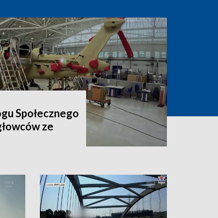
ogu Społecznego
igłowców ze