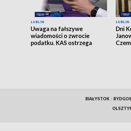
LUBLIN
LUBLIN
Uwaga na fałszywe
Dni K
wiadomości o zwrocie
Janow
podatku. KAS ostrzega
Czemp
przed oszustwem
of Po
BIAŁYSTOK
/
BYDGO
OLSZTY