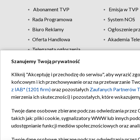
Abonament TVP
Emisja w TVP
Rada Programowa
System NOS
Biuro Reklamy
Ogłoszenie pr
Oferta Handlowa
Akademia Tele
Telegazeta ogłoszenia
Szanujemy Twoją prywatność
Regulamin TVP
Kliknij "Akceptuję i przechodzę do serwisu", aby wyrazić zg
końcowym i ich przechowywanie oraz na przetwarzanie Twoich
z IAB* (1201 firm)
oraz pozostałych
Zaufanych Partnerów T
mierzenia ich skuteczności) i pozostałych, które wskazujemy
Twoje dane osobowe zbierane podczas odwiedzania przez 
takich jak: pliki cookie, sygnalizatory WWW lub innych pod
udostępnianie funkcji mediów społecznościowych oraz anali
Twoje dane osobowe zbierane podczas odwiedzania przez 