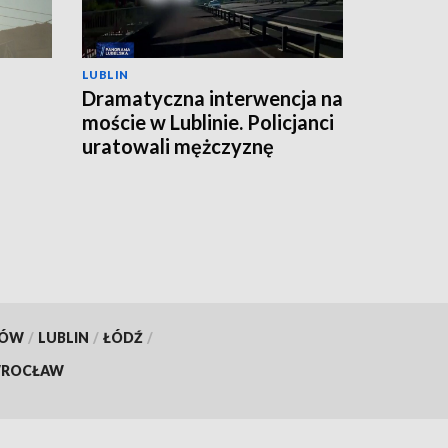
LUBLIN
Dramatyczna interwencja na
moście w Lublinie. Policjanci
uratowali mężczyznę
KÓW
/
LUBLIN
/
ŁÓDŹ
/
ROCŁAW