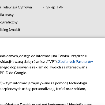
 Telewizja Cyfrowa
Sklep TVP
la prasy
tograficzny
sing (znaki)
klamy
Kontakt
rania danych, dostęp do informacji na Twoim urządzeniu
idacji (zwaną dalej również „TVP”),
Zaufanych Partnerów
anego dopasowania reklam do Twoich zainteresowań i
a PPID do Google.
”, w tym informacje zapisywane za pomocą technologii
zpiecznych usług, personalizację treści oraz reklam,
identyfikatory Twoich urządzeń końcowych i identyfikatory