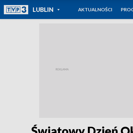
POWRÓT DO
LUBLIN
AKTUALNOŚCI
PRO
TVP REGIONY
Światowy Dzień Ok