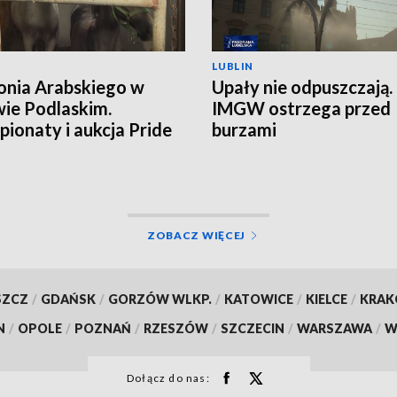
LUBLIN
onia Arabskiego w
Upały nie odpuszczają.
ie Podlaskim.
IMGW ostrzega przed
ionaty i aukcja Pride
burzami
land
ZOBACZ WIĘCEJ
SZCZ
/
GDAŃSK
/
GORZÓW WLKP.
/
KATOWICE
/
KIELCE
/
KRA
N
/
OPOLE
/
POZNAŃ
/
RZESZÓW
/
SZCZECIN
/
WARSZAWA
/
W
Dołącz do nas: