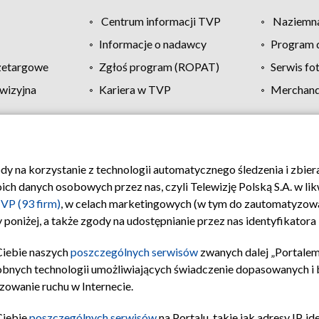
Centrum informacji TVP
Naziemna
Informacje o nadawcy
Program d
zetargowe
Zgłoś program (ROPAT)
Serwis fo
wizyjna
Kariera w TVP
Merchandi
Polityka prywatności
Moje zgody
Pomoc
Biuro re
ody na korzystanie z technologii automatycznego śledzenia i zbie
 danych osobowych przez nas, czyli Telewizję Polską S.A. w likw
VP (93 firm)
, w celach marketingowych (w tym do zautomatyzow
 poniżej, a także zgody na udostępnianie przez nas identyfikator
Ciebie naszych
poszczególnych serwisów
zwanych dalej „Portalem
obnych technologii umożliwiających świadczenie dopasowanych i be
zowanie ruchu w Internecie.
Ciebie
poszczególnych serwisów
na Portalu, takie jak adresy IP, 