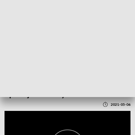
POWRÓT DO
LUBLIN
TVP REGIONY
Aplikacja dla cukrzyków
2021-05-06