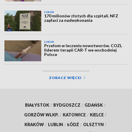
LUBLIN
170 milionów złotych dla szpitali. NFZ
zapłaci za nadwykonania
LUBLIN
Przełom w leczeniu nowotworów. COZL
liderem terapii CAR-T we wschodniej
Polsce
ZOBACZ WIĘCEJ
BIAŁYSTOK
/
BYDGOSZCZ
/
GDAŃSK
/
GORZÓW WLKP.
/
KATOWICE
/
KIELCE
/
KRAKÓW
/
LUBLIN
/
ŁÓDŹ
/
OLSZTYN
/