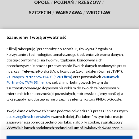
OPOLE
/
POZNAŃ
/
RZESZÓW
/
SZCZECIN
/
WARSZAWA
/
WROCŁAW
Szanujemy Twoją prywatność
Dołącz do nas:
Kliknij "Akceptuję i przechodzę do serwisu", aby wyrazić zgody na
korzystanie z technologii automatycznego śledzenia i zbierania danych,
TVP
dostęp do informacji na Twoim urządzeniu końcowym i ich
Abonament TVP
przechowywanie oraz na przetwarzanie Twoich danych osobowych przez
Regulamin TVP
nas, czyli Telewizję Polską S.A. w likwidacji (zwaną dalej również „TVP”),
Emisja w TVP
Polityka prywatności
Zaufanych Partnerów z IAB* (1201 firm)
oraz pozostałych
Zaufanych
Partnerów TVP (93 firm)
, w celach marketingowych (w tym do
Centrum informacji TVP
Moje zgody
zautomatyzowanego dopasowania reklam do Twoich zainteresowań i
mierzenia ich skuteczności) i pozostałych, które wskazujemy poniżej, a
Naziemna Telewizja Cyfrowa
Pomoc
także zgody na udostępnianie przez nas identyfikatora PPID do Google.
Sklep TVP
Biuro reklamy
Twoje dane osobowe zbierane podczas odwiedzania przez Ciebie naszych
Rada Programowa
Kontakt
poszczególnych serwisów
zwanych dalej „Portalem”, w tym informacje
zapisywane za pomocą technologii takich jak: pliki cookie, sygnalizatory
System NOS
WWW lub innych podobnych technologii umożliwiających świadczenie
dopasowanych i bezpiecznych usług, personalizację treści oraz reklam,
Informacje o nadawcy
Kanały
udostępnianie funkcji mediów społecznościowych oraz analizowanie