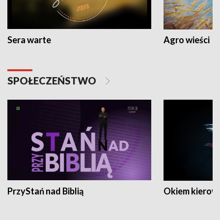
Sera warte
Agro wieści
SPOŁECZEŃSTWO
PrzyStań nad Biblią
Okiem kierow