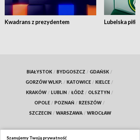
Kwadrans z prezydentem
Lubelska piłk
BIAŁYSTOK
/
BYDGOSZCZ
/
GDAŃSK
/
GORZÓW WLKP.
/
KATOWICE
/
KIELCE
/
KRAKÓW
/
LUBLIN
/
ŁÓDŹ
/
OLSZTYN
/
OPOLE
/
POZNAŃ
/
RZESZÓW
/
SZCZECIN
/
WARSZAWA
/
WROCŁAW
Szanujemy Twoją prywatność