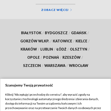
ZOBACZ WIĘCEJ
BIAŁYSTOK
/
BYDGOSZCZ
/
GDAŃSK
/
GORZÓW WLKP.
/
KATOWICE
/
KIELCE
/
KRAKÓW
/
LUBLIN
/
ŁÓDŹ
/
OLSZTYN
/
OPOLE
/
POZNAŃ
/
RZESZÓW
/
SZCZECIN
/
WARSZAWA
/
WROCŁAW
Szanujemy Twoją prywatność
Dołącz do nas:
Kliknij "Akceptuję i przechodzę do serwisu", aby wyrazić zgody na
korzystanie z technologii automatycznego śledzenia i zbierania danych,
TVP
dostęp do informacji na Twoim urządzeniu końcowym i ich
Abonament TVP
przechowywanie oraz na przetwarzanie Twoich danych osobowych przez
Regulamin TVP