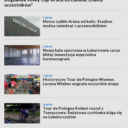
uczestników”
LUBLIN
Motor Lublin Arena od kulis. Stadion
można zwiedzać z przewodnikiem
LUBLIN
Nowa hala sportowa w Lubartowie coraz
bliżej. Inwestycja wyprzedza
harmonogram
LUBLIN
Historyczny Tour de Pologne Women.
Lorena Wiebes wygrała wszystkie etapy
LUBLIN
Tour de Pologne Kobiet ruszył z
Tomaszowa. Światowa czołówka ściga się
na Lubelszczyźnie