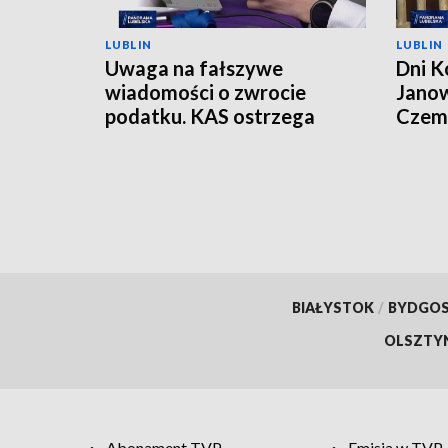
LUBLIN
LUBLIN
Uwaga na fałszywe
Dni K
wiadomości o zwrocie
Janow
podatku. KAS ostrzega
Czemp
przed oszustwem
of Po
BIAŁYSTOK
/
BYDGO
OLSZTY
Abonament TVP
Emisja w TVP