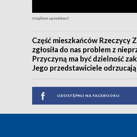
Uciążliwe sąsiedztwo?
Część mieszkańców Rzeczycy Zi
zgłosiła do nas problem z niep
Przyczyną ma być dzielność zak
Jego przedstawiciele odrzucają 
UDOSTĘPNIJ NA FACEBOOKU