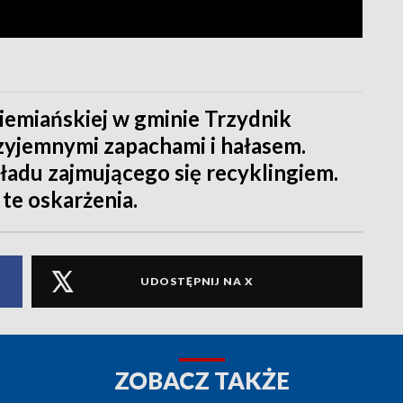
emiańskiej w gminie Trzydnik
rzyjemnymi zapachami i hałasem.
ładu zajmującego się recyklingiem.
te oskarżenia.
UDOSTĘPNIJ NA X
ZOBACZ TAKŻE