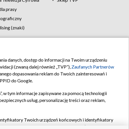
la prasy
tograficzny
sing (znaki)
klamy
Kontakt
rania danych, dostęp do informacji na Twoim urządzeniu
idacji (zwaną dalej również „TVP”),
Zaufanych Partnerów
anego dopasowania reklam do Twoich zainteresowań i
a PPID do Google.
”, w tym informacje zapisywane za pomocą technologii
zpiecznych usług, personalizację treści oraz reklam,
identyfikatory Twoich urządzeń końcowych i identyfikatory
P,
Zaufanych Partnerów z IAB
oraz pozostałych
Zaufanych