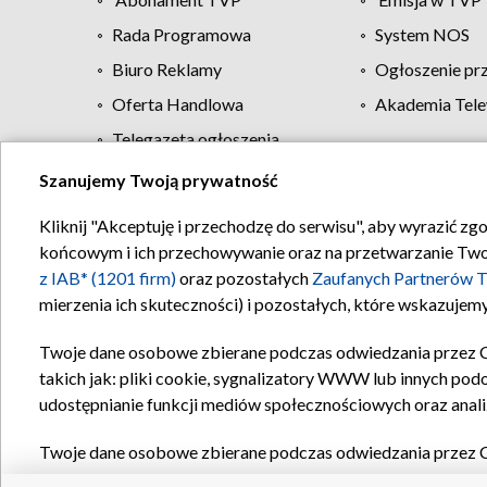
Rada Programowa
System NOS
Biuro Reklamy
Ogłoszenie pr
Oferta Handlowa
Akademia Tele
Telegazeta ogłoszenia
Szanujemy Twoją prywatność
Regulamin TVP
Kliknij "Akceptuję i przechodzę do serwisu", aby wyrazić zg
końcowym i ich przechowywanie oraz na przetwarzanie Twoich
z IAB* (1201 firm)
oraz pozostałych
Zaufanych Partnerów T
mierzenia ich skuteczności) i pozostałych, które wskazujemy
Twoje dane osobowe zbierane podczas odwiedzania przez 
takich jak: pliki cookie, sygnalizatory WWW lub innych pod
udostępnianie funkcji mediów społecznościowych oraz anali
Twoje dane osobowe zbierane podczas odwiedzania przez 
plików cookie, informacje o Twoich wyszukiwaniach w serwi