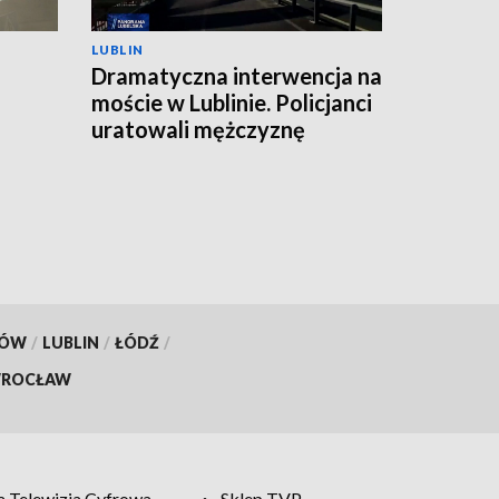
LUBLIN
Dramatyczna interwencja na
moście w Lublinie. Policjanci
uratowali mężczyznę
KÓW
/
LUBLIN
/
ŁÓDŹ
/
ROCŁAW
 Telewizja Cyfrowa
Sklep TVP