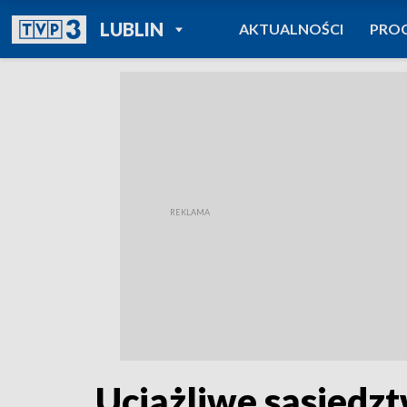
POWRÓT DO
LUBLIN
AKTUALNOŚCI
PRO
TVP REGIONY
Uciążliwe sąsiedz