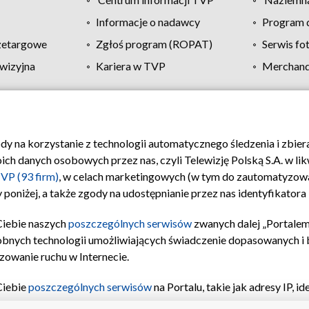
Informacje o nadawcy
Program d
zetargowe
Zgłoś program (ROPAT)
Serwis fo
wizyjna
Kariera w TVP
Merchandi
Polityka prywatności
Moje zgody
Pomoc
Biuro re
ody na korzystanie z technologii automatycznego śledzenia i zbie
 danych osobowych przez nas, czyli Telewizję Polską S.A. w likw
VP (93 firm)
, w celach marketingowych (w tym do zautomatyzow
 poniżej, a także zgody na udostępnianie przez nas identyfikator
Ciebie naszych
poszczególnych serwisów
zwanych dalej „Portalem
obnych technologii umożliwiających świadczenie dopasowanych i be
zowanie ruchu w Internecie.
Ciebie
poszczególnych serwisów
na Portalu, takie jak adresy IP, 
sach Portalu czy historia odwiedzin będą przetwarzane przez TV