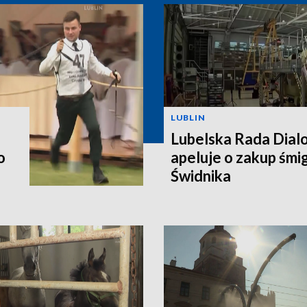
LUBLIN
Lubelska Rada Dial
o
apeluje o zakup śm
Świdnika