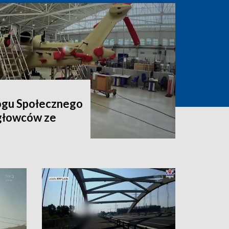
ogu Społecznego
igłowców ze