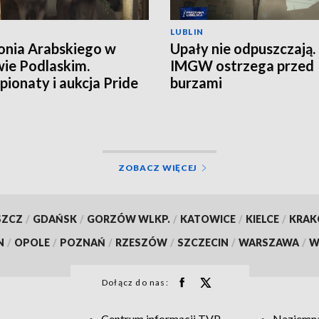
LUBLIN
onia Arabskiego w
Upały nie odpuszczają.
ie Podlaskim.
IMGW ostrzega przed
ionaty i aukcja Pride
burzami
land
ZOBACZ WIĘCEJ
SZCZ
/
GDAŃSK
/
GORZÓW WLKP.
/
KATOWICE
/
KIELCE
/
KRA
N
/
OPOLE
/
POZNAŃ
/
RZESZÓW
/
SZCZECIN
/
WARSZAWA
/
W
Dołącz do nas:
Centrum informacji TVP
Naziemna