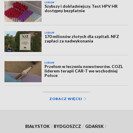
LUBLIN
Szybszy i dokładniejszy. Test HPV HR
dostępny bezpłatnie
LUBLIN
170 milionów złotych dla szpitali. NFZ
zapłaci za nadwykonania
LUBLIN
Przełom w leczeniu nowotworów. COZL
liderem terapii CAR-T we wschodniej
Polsce
ZOBACZ WIĘCEJ
BIAŁYSTOK
/
BYDGOSZCZ
/
GDAŃSK
/