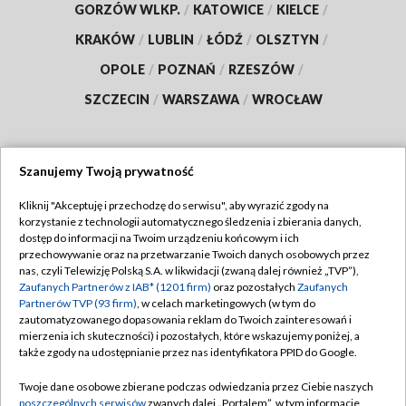
GORZÓW WLKP.
/
KATOWICE
/
KIELCE
/
KRAKÓW
/
LUBLIN
/
ŁÓDŹ
/
OLSZTYN
/
OPOLE
/
POZNAŃ
/
RZESZÓW
/
SZCZECIN
/
WARSZAWA
/
WROCŁAW
Szanujemy Twoją prywatność
Dołącz do nas:
Kliknij "Akceptuję i przechodzę do serwisu", aby wyrazić zgody na
korzystanie z technologii automatycznego śledzenia i zbierania danych,
TVP
dostęp do informacji na Twoim urządzeniu końcowym i ich
Abonament TVP
przechowywanie oraz na przetwarzanie Twoich danych osobowych przez
Regulamin TVP
nas, czyli Telewizję Polską S.A. w likwidacji (zwaną dalej również „TVP”),
Emisja w TVP
Polityka prywatności
Zaufanych Partnerów z IAB* (1201 firm)
oraz pozostałych
Zaufanych
Partnerów TVP (93 firm)
, w celach marketingowych (w tym do
Centrum informacji TVP
Moje zgody
zautomatyzowanego dopasowania reklam do Twoich zainteresowań i
mierzenia ich skuteczności) i pozostałych, które wskazujemy poniżej, a
Naziemna Telewizja Cyfrowa
Pomoc
także zgody na udostępnianie przez nas identyfikatora PPID do Google.
Sklep TVP
Biuro reklamy
Twoje dane osobowe zbierane podczas odwiedzania przez Ciebie naszych
Rada Programowa
Kontakt
poszczególnych serwisów
zwanych dalej „Portalem”, w tym informacje